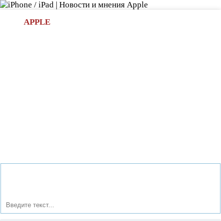
Л
APPLE
БИ.COM
»НОВОСТИ APPLE
АКСЕССУАРЫ
»ОБЗОРЫ
ПРИЛОЖЕНИЯ
»ИГРЫ
»
Новости в мире Apple про iPad | iPhone
»
Новости Apple
» В Chromecast стало доступно потоковое воспроизведение
музыки