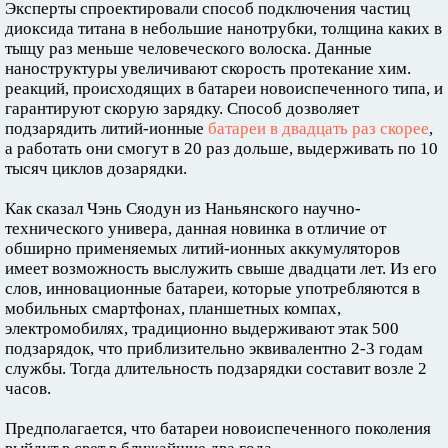
Эксперты спроектировали способ подключения частиц
диоксида титана в небольшие нанотрубки, толщина каких в
тыщу раз меньше человеческого волоска. Данные
наноструктуры увеличивают скорость протекание хим.
реакций, происходящих в батареи новоиспеченного типа, и
гарантируют скорую зарядку. Способ дозволяет
подзарядить литий-ионные
батареи в двадцать раз скорее
,
а работать они смогут в 20 раз дольше, выдерживать по 10
тысяч циклов дозарядки.
Как сказал Чэнь Сяодун из Наньянского научно-
технического универа, данная новинка в отличие от
обширно применяемых литий-ионных аккумуляторов
имеет возможность выслужить свыше двадцати лет. Из его
слов, инновационные батареи, которые употребляются в
мобильных смартфонах, планшетных компах,
электромобилях, традиционно выдерживают этак 500
подзарядок, что приблизительно эквивалентно 2-3 годам
службы. Тогда длительность подзарядки составит возле 2
часов.
Предполагается, что батареи новоиспеченного поколения