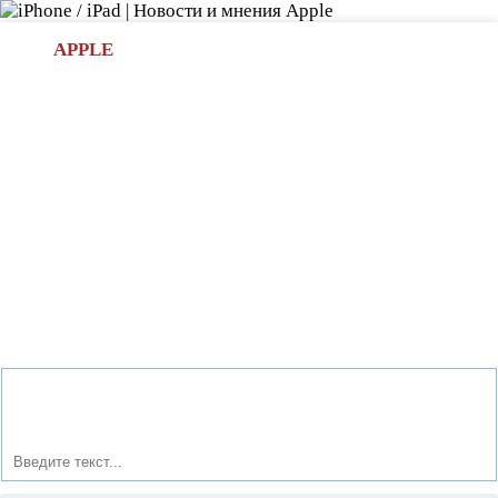
Л
APPLE
БИ.COM
»НОВОСТИ APPLE
АКСЕССУАРЫ
»ОБЗОРЫ
ПРИЛОЖЕНИЯ
»ИГРЫ
»
Новости в мире Apple про iPad | iPhone
»
Новости Apple
» Новые аккумуляторы разработали ученые, они смогут
заряжаться в двадцать раз быстрее