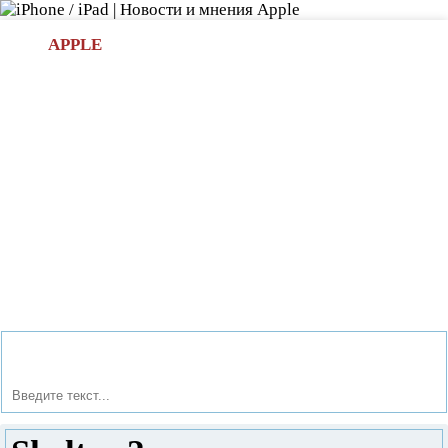
Л
APPLE
БИ.COM
»НОВОСТИ APPLE
АКСЕССУАРЫ
»ОБЗОРЫ
ПРИЛОЖЕНИЯ
»ИГРЫ
»
Новости в мире Apple про iPad | iPhone
»
Игры
» Shelter 2
- пусть мама услышит