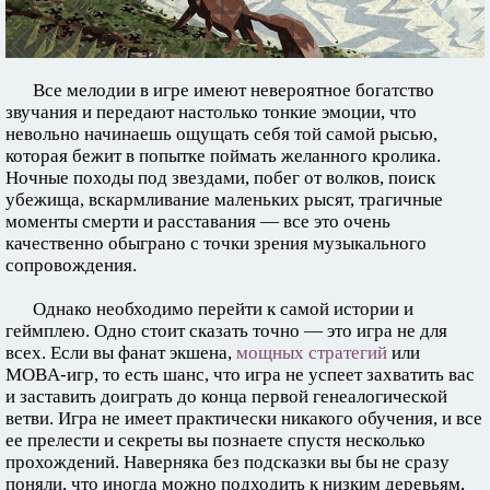
Все мелодии в игре имеют невероятное богатство
звучания и передают настолько тонкие эмоции, что
невольно начинаешь ощущать себя той самой рысью,
которая бежит в попытке поймать желанного кролика.
Ночные походы под звездами, побег от волков, поиск
убежища, вскармливание маленьких рысят, трагичные
моменты смерти и расставания — все это очень
качественно обыграно с точки зрения музыкального
сопровождения.
Однако необходимо перейти к самой истории и
геймплею. Одно стоит сказать точно — это игра не для
всех. Если вы фанат экшена,
мощных стратегий
или
MOBA-игр, то есть шанс, что игра не успеет захватить вас
и заставить доиграть до конца первой генеалогической
ветви. Игра не имеет практически никакого обучения, и все
ее прелести и секреты вы познаете спустя несколько
прохождений. Наверняка без подсказки вы бы не сразу
поняли, что иногда можно подходить к низким деревьям,