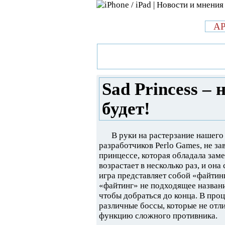
л
A
»
Новости в мире Apple про iPad 
женщин, хуже будет!
Sad Princess –
будет!
В руки на растерзание нашего 
разработчиков Perlo Games, не за
принцессе, которая обладала заме
возрастает в несколько раз, и она
игра представляет собой «файтинг»
«файтинг» не подходящее названи
чтобы добраться до конца. В про
различные боссы, которые не отл
функцию сложного противника.