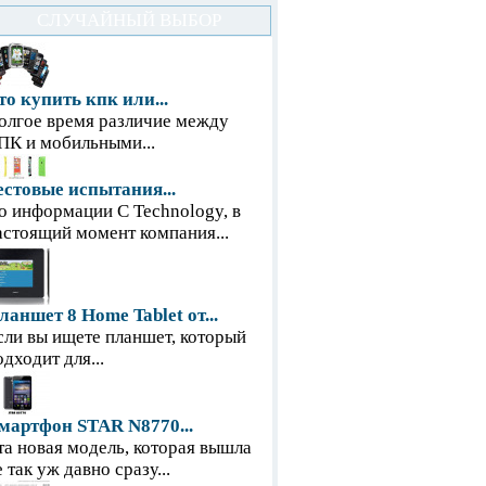
СЛУЧАЙНЫЙ ВЫБОР
то купить кпк или...
олгое время различие между
ПК и мобильными...
естовые испытания...
о информации С Technology, в
астоящий момент компания...
ланшет 8 Home Tablet от...
сли вы ищете планшет, который
одходит для...
мартфон STAR N8770...
та новая модель, которая вышла
е так уж давно сразу...