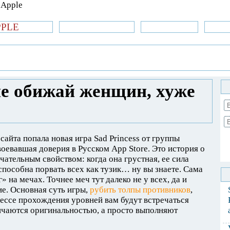
PPLE
би.com
»Новости Apple
Аксессуары
»Об
| iPhone
»
Игры
» Sad Princess – не обижай
 не обижай женщин, хуже
сайта попала новая игра Sad Princess от группы
воевавшая доверия в Русском App Store. Это история о
чательным свойством: когда она грустная, ее сила
 способна порвать всех как тузик… ну вы знаете. Сама
 на мечах. Точнее меч тут далеко не у всех, да и
е. Основная суть игры,
рубить толпы противников
,
цессе прохождения уровней вам будут встречаться
ичаются оригинальностью, а просто выполняют