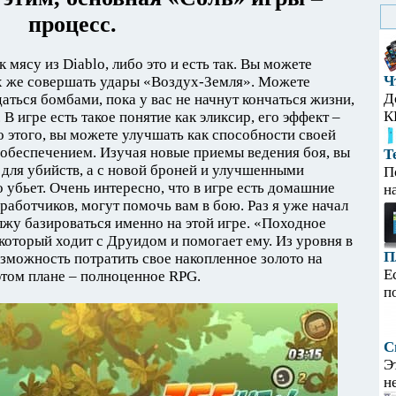
процесс.
 мясу из Diablo, либо это и есть так. Вы можете
Ч
х же совершать удары «Воздух-Земля». Можете
Д
аться бомбами, пока у вас не начнут кончаться жизни,
К
. В игре есть такое понятие как эликсир, его эффект –
 этого, вы можете улучшать как способности своей
с обеспечением. Изучая новые приемы ведения боя, вы
Т
 для убийств, а с новой броней и улучшенными
П
 убьет. Очень интересно, что в игре есть домашние
н
работчиков, могут помочь вам в бою. Раз я уже начал
лжу базироваться именно на этой игре. «Походное
который ходит с Друидом и помогает ему. Из уровня в
П
озможность потратить свое накопленное золото на
Е
этом плане – полноценное RPG.
п
С
Э
н