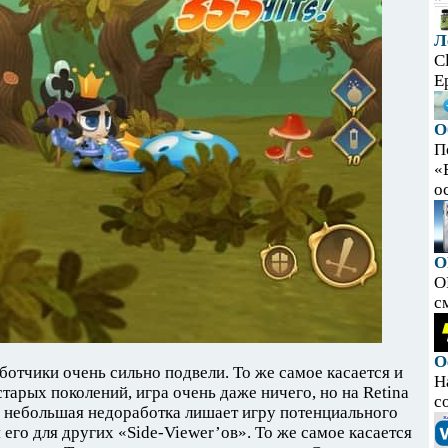
Л
C
E
О
П
«
ос
O
O
с
О
ботчики очень сильно подвели. То же самое касается и
Н
старых поколений, игра очень даже ничего, но на Retina
с
то небольшая недоработка лишает игру потенциального
 его для других «Side-Viewer’ов». То же самое касается