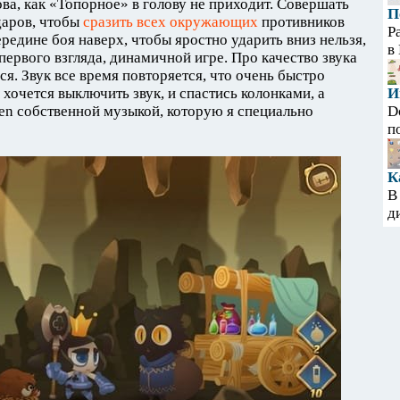
ва, как «Топорное» в голову не приходит. Совершать
П
даров, чтобы
сразить всех окружающих
противников
Р
редине боя наверх, чтобы яростно ударить вниз нельзя,
в
 первого взгляда, динамичной игре. Про качество звука
я. Звук все время повторяется, что очень быстро
 хочется выключить звук, и спастись колонками, а
И
en собственной музыкой, которую я специально
D
п
К
В
д