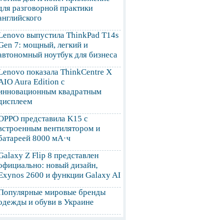
для разговорной практики
английского
Lenovo выпустила ThinkPad T14s
Gen 7: мощный, легкий и
автономный ноутбук для бизнеса
Lenovo показала ThinkCentre X
AIO Aura Edition с
инновационным квадратным
дисплеем
OPPO представила K15 с
встроенным вентилятором и
батареей 8000 мА·ч
Galaxy Z Flip 8 представлен
официально: новый дизайн,
Exynos 2600 и функции Galaxy AI
Популярные мировые бренды
одежды и обуви в Украине