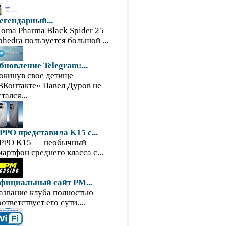
егендарный...
loma Pharma Black Spider 25
phedra пользуется большой ...
бновление Telegram:...
окинув свое детище –
ВКонтакте» Павел Дуров не
тался...
PPO представила K15 с...
PPO K15 — необычный
мартфон среднего класса с...
фициальный сайт PM...
азвание клуба полностью
оответствует его сути....