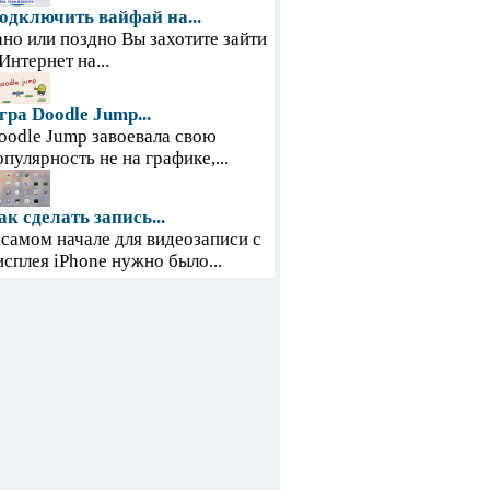
одключить вайфай на...
ано или поздно Вы захотите зайти
 Интернет на...
гра Doodle Jump...
oodle Jump завоевала свою
опулярность не на графике,...
ак сделать запись...
 самом начале для видеозаписи с
исплея iPhone нужно было...