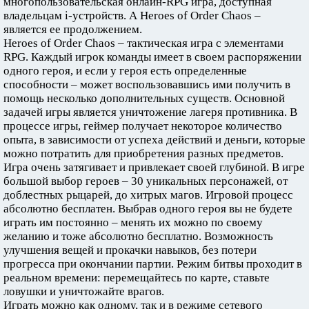
многопользовательская онлайн-RPG игра, доступная
владельцам i-устройств. А Heroes of Order Chaos –
является ее продолжением.
Heroes of Order Chaos – тактическая игра с элементами
RPG. Каждый игрок команды имеет в своем распоряжении
одного героя, и если у героя есть определенные
способности – может воспользовавшись ими получить в
помощь несколько дополнительных существ. Основной
задачей игры является уничтожение лагеря противника. В
процессе игры, геймер получает некоторое количество
опыта, в зависимости от успеха действий и деньги, которые
можно потратить для приобретения разных предметов.
Игра очень затягивает и привлекает своей глубиной. В игре
большой выбор героев – 30 уникальных персонажей, от
доблестных рыцарей, до хитрых магов. Игровой процесс
абсолютно бесплатен. Выбрав одного героя вы не будете
играть им постоянно – менять их можно по своему
желанию и тоже абсолютно бесплатно. Возможность
улучшения вещей и прокачки навыков, без потери
прогресса при окончании партии. Режим битвы проходит в
реальном времени: перемещайтесь по карте, ставьте
ловушки и уничтожайте врагов.
Играть можно как одному, так и в режиме сетевого