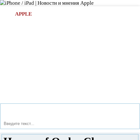
Л
APPLE
БИ.COM
»НОВОСТИ APPLE
АКСЕССУАРЫ
»ОБЗОРЫ
ПРИЛОЖЕНИЯ
»ИГРЫ
»
Новости в мире Apple про iPad | iPhone
»
Игры
» Heroes
of Order Chaos: онлайн-RPG игра на iOS.