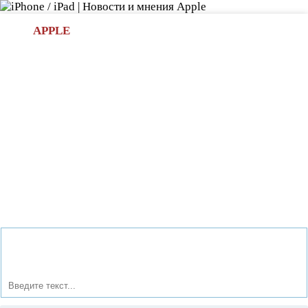
Л
APPLE
БИ.COM
»НОВОСТИ APPLE
АКСЕССУАРЫ
»ОБЗОРЫ
ПРИЛОЖЕНИЯ
»ИГРЫ
»
Новости в мире Apple про iPad | iPhone
»
Приложения
»
Анимация в реальном времени на картах Apple благодаря
3D-режиму Flyover