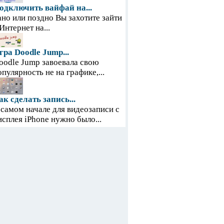
одключить вайфай на...
ано или поздно Вы захотите зайти
 Интернет на...
гра Doodle Jump...
oodle Jump завоевала свою
опулярность не на графике,...
ак сделать запись...
 самом начале для видеозаписи с
исплея iPhone нужно было...