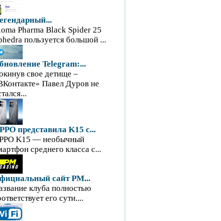
егендарный...
loma Pharma Black Spider 25
phedra пользуется большой ...
бновление Telegram:...
окинув свое детище –
ВКонтакте» Павел Дуров не
тался...
PPO представила K15 с...
PPO K15 — необычный
мартфон среднего класса с...
фициальный сайт PM...
азвание клуба полностью
оответствует его сути....