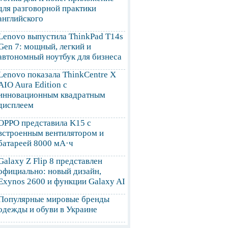
для разговорной практики
английского
Lenovo выпустила ThinkPad T14s
Gen 7: мощный, легкий и
автономный ноутбук для бизнеса
Lenovo показала ThinkCentre X
AIO Aura Edition с
инновационным квадратным
дисплеем
OPPO представила K15 с
встроенным вентилятором и
батареей 8000 мА·ч
Galaxy Z Flip 8 представлен
официально: новый дизайн,
Exynos 2600 и функции Galaxy AI
Популярные мировые бренды
одежды и обуви в Украине