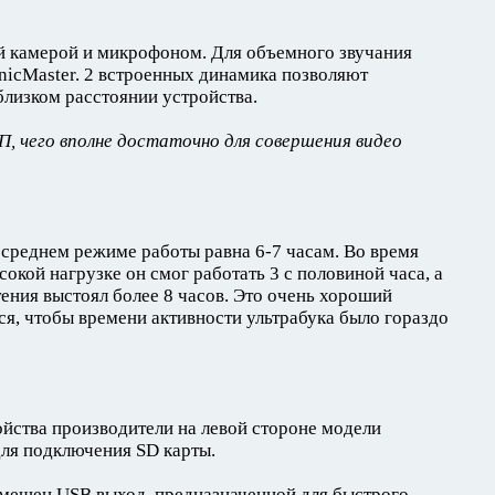
й камерой и микрофоном. Для объемного звучания
nicMaster. 2 встроенных динамика позволяют
близком расстоянии устройства.
П, чего вполне достаточно для совершения видео
среднем режиме работы равна 6-7 часам. Во время
окой нагрузке он смог работать 3 с половиной часа, а
тения выстоял более 8 часов. Это очень хороший
ся, чтобы времени активности ультрабука было гораздо
йства производители на левой стороне модели
для подключения SD карты.
змещен USB выход, предназначенной для быстрого