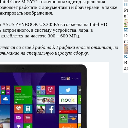
 Intel Core M-5Y71 отлично подходит для решения
П
озволяет работать с документами и браузерами, а также
Р
актировать изображения.
в
а ASUS
ZENBOOK UX305FA возложена на Intel HD
И
 встроенного, в систему устройства, ядра, в
D
 колеблется на частоте 300 – 600 МГц.
п
ляется со своей работой. Графика вполне отличная, но
внимание на специальную игровую сборку.
К
В
д