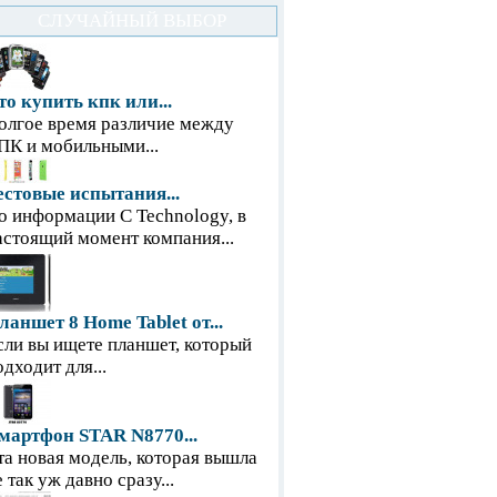
СЛУЧАЙНЫЙ ВЫБОР
то купить кпк или...
олгое время различие между
ПК и мобильными...
естовые испытания...
о информации С Technology, в
астоящий момент компания...
ланшет 8 Home Tablet от...
сли вы ищете планшет, который
одходит для...
мартфон STAR N8770...
та новая модель, которая вышла
е так уж давно сразу...