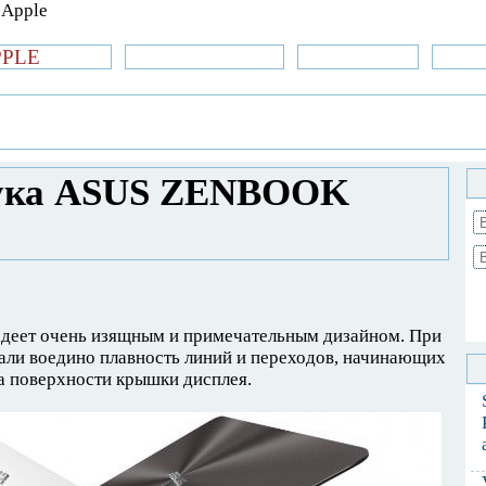
PPLE
би.com
»Новости Apple
Аксессуары
»Об
| iPhone
»
Обзоры
» Обзор ультрабука ASUS
бука ASUS ZENBOOK
ет очень изящным и примечательным дизайном. При
али воедино плавность линий и переходов, начинающих
а поверхности крышки дисплея.