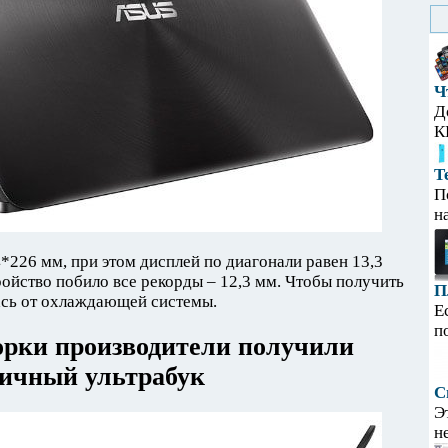
Ч
Д
К
Т
П
н
*226 мм, при этом дисплей по диагонали равен 13,3
ойство побило все рекорды – 12,3 мм. Чтобы получить
П
ась от охлаждающей системы.
Е
п
борки производители получили
ичный ультрабук
С
Э
н