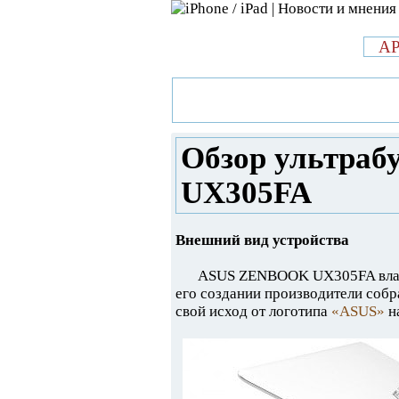
л
A
»
Новости в мире Apple про iPad 
ZENBOOK UX305FA
Обзор ультра
UX305FA
Внешний вид устройства
ASUS ZENBOOK UX305FA владе
его создании производители собр
свой исход от логотипа
«ASUS»
н