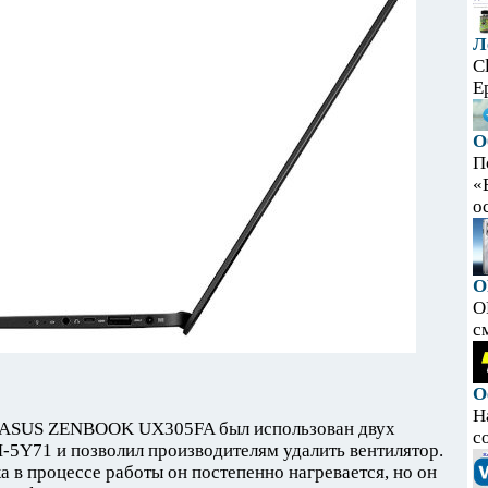
Л
C
E
О
П
«
ос
O
O
с
О
Н
а ASUS ZENBOOK UX305FA был использован двух
с
M-5Y71 и позволил производителям удалить вентилятор.
а в процессе работы он постепенно нагревается, но он