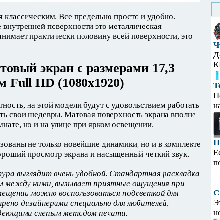
я классическим. Все предельно просто и удобно.
 внутренней поверхности это металлическая
анимает практически половину всей поверхности, это
Ч
Д
К
товый экран с размерами 17,3
 Full HD (1080х1920)
Т
П
тность, на этой модели будут с удовольствием работать
н
ть свои шедевры. Матовая поверхность экрана вполне
омнате, но и на улице при ярком освещении.
П
зованы не только новейшие динамики, но и в комплекте
Е
хороший просмотр экрана и насыщенный четкий звук.
п
ура выглядит очень удобной. Стандартная раскладка
ем между ними, вызывает приятные ощущения при
С
мещении можно воспользоваться подсветкой для
Э
рено дизайнерами специально для любителей,
н
адеющими слепым методом печати.