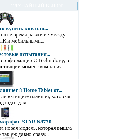
СЛУЧАЙНЫЙ ВЫБОР
то купить кпк или...
олгое время различие между
ПК и мобильными...
естовые испытания...
о информации С Technology, в
астоящий момент компания...
ланшет 8 Home Tablet от...
сли вы ищете планшет, который
одходит для...
мартфон STAR N8770...
та новая модель, которая вышла
е так уж давно сразу...