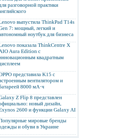
для разговорной практики
английского
Lenovo выпустила ThinkPad T14s
Gen 7: мощный, легкий и
автономный ноутбук для бизнеса
Lenovo показала ThinkCentre X
AIO Aura Edition с
инновационным квадратным
дисплеем
OPPO представила K15 с
встроенным вентилятором и
батареей 8000 мА·ч
Galaxy Z Flip 8 представлен
официально: новый дизайн,
Exynos 2600 и функции Galaxy AI
Популярные мировые бренды
одежды и обуви в Украине