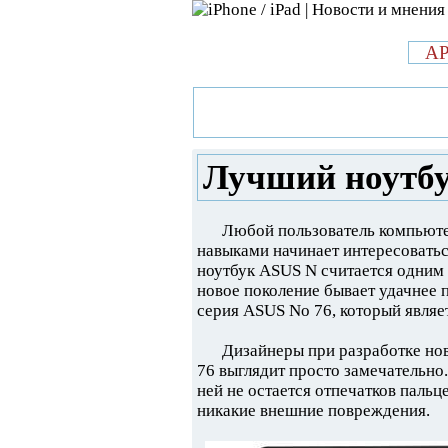
л
A
»
Новости в мире Apple про iPad 
ASUS
Лучший ноутб
Любой пользователь компьютер
навыками начинает интересоваться
ноутбук ASUS N считается одним 
новое поколение бывает удачнее 
серия ASUS No 76, который являе
Дизайнеры при разработке нов
76 выглядит просто замечательно
ней не остается отпечатков пальц
никакие внешние повреждения.