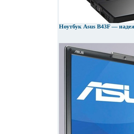
Ноутбук Asus B43F — наде