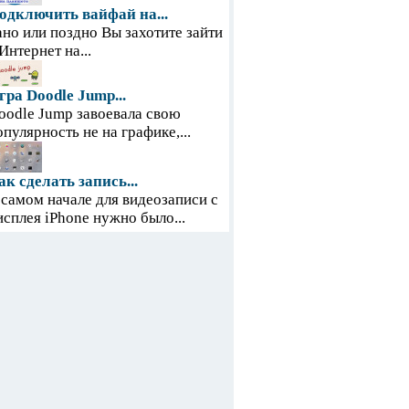
одключить вайфай на...
ано или поздно Вы захотите зайти
 Интернет на...
гра Doodle Jump...
oodle Jump завоевала свою
опулярность не на графике,...
ак сделать запись...
 самом начале для видеозаписи с
исплея iPhone нужно было...