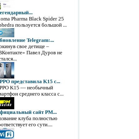
егендарный...
loma Pharma Black Spider 25
phedra пользуется большой ...
бновление Telegram:...
окинув свое детище –
ВКонтакте» Павел Дуров не
тался...
PPO представила K15 с...
PPO K15 — необычный
мартфон среднего класса с...
фициальный сайт PM...
азвание клуба полностью
оответствует его сути....