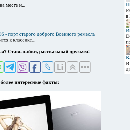
П
а месте и...
Р
в
И
 iOS - порт старого доброго Военного ремесла
D
тся к классике...
п
я? Ставь лайки, рассказывай друзьям!
К
В
д
более интересные факты: