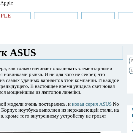
PPLE
би.com
»Новости Apple
Аксессуары
»Об
| iPhone
»
Новости Apple
» Лучший ноутбук
ук ASUS
а, как только начинает овладевать элементарными
 новинками рынка. И ни для кого не секрет, что
из самых удачных вариантов этой компании. И каждое
предыдущего. В настоящее время увидела свет новая
тся мощнейшим из лэптопов линейки.
ой модели очень постарались, и
новая серия ASUS
No
. Корпус ноутбука выполнен из нержавеющей стали, на
ев, кроме того внутреннему устройству не грозят