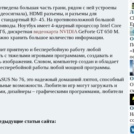
тведена большая часть грани, рядом с ней устроены
Л
идеосигнала), HDMI разъемы, и разъемы для
C
и стандартный RJ- 45. На противоположной большой
E
иводы. Ноутбук имеет 4-ядерный процессор Intel Core
Гб, дискретная
видеокарта NVIDIA
GeForte GT 650 M.
ожно хранить большое количество информации.
О
П
чит приятную и бесперебойную работу любой
«
ть с тяжелыми игровыми программами, создавать и
ос
ь изображения. Словом, компьютер создан и обладает
бесперебойной работы любой мощной программы.
O
SUS No 76, это надежный домашний лэптоп, способный
O
ьные возможности. Любители игр могут загружать и
с
ми, дизайнеры – графическими программами, любители
О
Н
с
едыдущие статьи сайта: