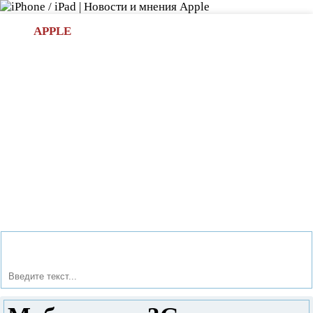
Л
APPLE
БИ.COM
»НОВОСТИ APPLE
АКСЕССУАРЫ
»ОБЗОРЫ
ПРИЛОЖЕНИЯ
»ИГРЫ
»
Новости в мире Apple про iPad | iPhone
»
Новости Apple
» Мобильные 3G модемы для ноутбука и нетбука