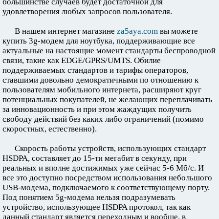
большинстве случаев будет достаточной для
удовлетворения любых запросов пользователя.
В нашем интернет магазине
za5aya.com
вы можете
купить 3g-модем для ноутбука, поддерживающие все
актуальные на настоящие момент стандарты беспроводной
связи, такие как EDGE/GPRS/UMTS. Обилие
поддерживаемых стандартов и тарифы операторов,
ставшими довольно демократичными по отношению к
пользователям мобильного интернета, расширяют круг
потенциальных покупателей, не желающих переплачивать
за инновационность и при этом жаждущих получить
свободу действий без каких либо ограничений (помимо
скоростных, естественно).
Скорость работы устройств, использующих стандарт
HSDPA, составляет до 15-ти мегабит в секунду, при
реальных и вполне достижимых уже сейчас 5-6 Мб/с. И
все это доступно посредством использования небольшого
USB-модема, подключаемого к соответствующему порту.
Под понятием 5g-модема нельзя подразумевать
устройство, использующее HSDPA протокол, так как
данный стандарт является переходным и вообще, в