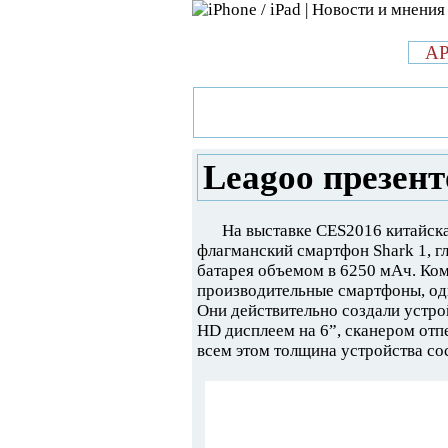
л
A
»
Новости в мире Apple про iPad 
презентовала смарфон Shark 1
Leagoo презент
На выставке СES2016 китайск
флагманский смартфон Shark 1, г
батарея объемом в 6250 мАч. Ком
производительные смартфоны, одн
Они действительно создали устро
HD дисплеем на 6”, сканером отпе
всем этом толщина устройства сост