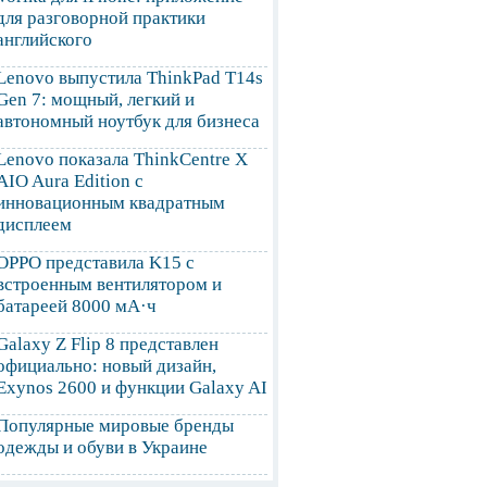
для разговорной практики
английского
Lenovo выпустила ThinkPad T14s
Gen 7: мощный, легкий и
автономный ноутбук для бизнеса
Lenovo показала ThinkCentre X
AIO Aura Edition с
инновационным квадратным
дисплеем
OPPO представила K15 с
встроенным вентилятором и
батареей 8000 мА·ч
Galaxy Z Flip 8 представлен
официально: новый дизайн,
Exynos 2600 и функции Galaxy AI
Популярные мировые бренды
одежды и обуви в Украине