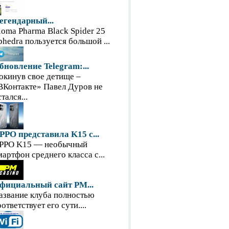
егендарный...
loma Pharma Black Spider 25
phedra пользуется большой ...
бновление Telegram:...
окинув свое детище –
ВКонтакте» Павел Дуров не
тался...
PPO представила K15 с...
PPO K15 — необычный
мартфон среднего класса с...
фициальный сайт PM...
азвание клуба полностью
оответствует его сути....