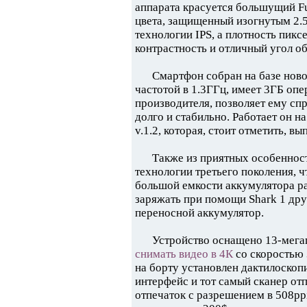
аппарата красуется большущий Fu
цвета, защищенный изогнутым 2
технологии IPS, а плотность пикс
контрастность и отличный угол об
Смартфон собран на базе нов
частотой в 1.3ГГц, имеет 3ГБ опе
производителя, позволяет ему сп
долго и стабильно. Работает он 
v.1.2, которая, стоит отметить, в
Также из приятных особеннос
технологии третьего поколения, ч
большой емкости аккумулятора р
заряжать при помощи Shark 1 дру
переносной аккумулятор.
Устройство оснащено 13-мега
снимать видео в 4К
со скоростью 
на борту установлен дактилоскоп
интерфейс и тот самый сканер от
отпечаток с разрешением в 508ppi