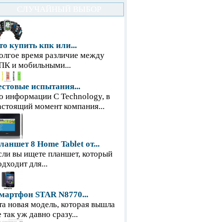
СЛУЧАЙНЫЙ ВЫБОР
то купить кпк или...
олгое время различие между
ПК и мобильными...
естовые испытания...
о информации С Technology, в
астоящий момент компания...
ланшет 8 Home Tablet от...
сли вы ищете планшет, который
одходит для...
мартфон STAR N8770...
та новая модель, которая вышла
е так уж давно сразу...