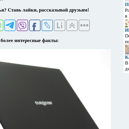
П
я? Ставь лайки, рассказывай друзьям!
Р
в
И
D
более интересные факты:
п
К
В
д