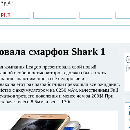
PPLE
би.com
»Новости Apple
Аксессуары
»Об
| iPhone
»
Новости Apple
» Leagoo
овала смарфон Shark 1
ая компания Leagoo презентовала свой новый
лавной особенностью которого должна была стать
панию знают именно за её недорогие и
ако на этот раз разработчики превзошли все ожидания.
йство с аккумулятором на 6250 мАч, качественным Full
чатков третьего поколения и менее чем за 200$! При
авляет всего 8.5мм, а вес – 170г.