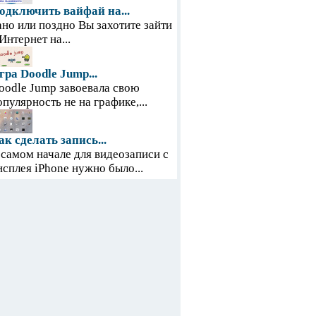
одключить вайфай на...
ано или поздно Вы захотите зайти
 Интернет на...
гра Doodle Jump...
oodle Jump завоевала свою
опулярность не на графике,...
ак сделать запись...
 самом начале для видеозаписи с
исплея iPhone нужно было...