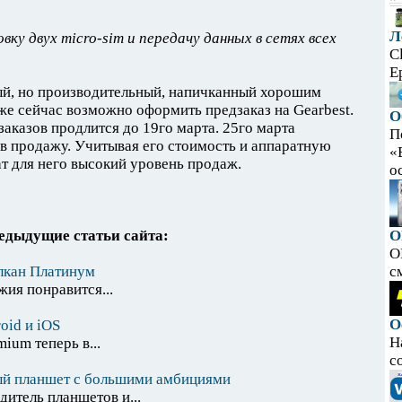
Л
ку двух micro-sim и передачу данных в сетях всех
C
E
ый, но производительный, напичканный хорошим
е сейчас возможно оформить предзаказ на Gearbest.
О
аказов продлится до 19го марта. 25го марта
П
в продажу. Учитывая его стоимость и аппаратную
«
т для него высокий уровень продаж.
ос
едыдущие статьи сайта:
O
O
улкан Платинум
с
жия понравится...
О
oid и iOS
Н
ium теперь в...
с
вый планшет с большими амбициями
итель планшетов и...