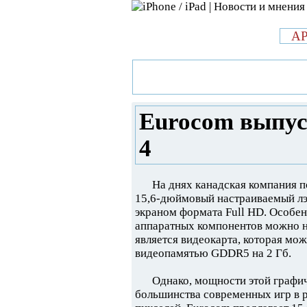
л
A
»
Новости в мире Apple про iPad 
выпустил новый ноутбук Shark 4
Eurocom выпус
4
На днях канадская компания 
15,6-дюймовый настраиваемый лэп
экраном формата Full HD. Особен
аппаратных компонентов можно н
является видеокарта, которая мож
видеопамятью GDDR5 на 2 Гб.
Однако, мощности этой графи
большинства современных игр в р