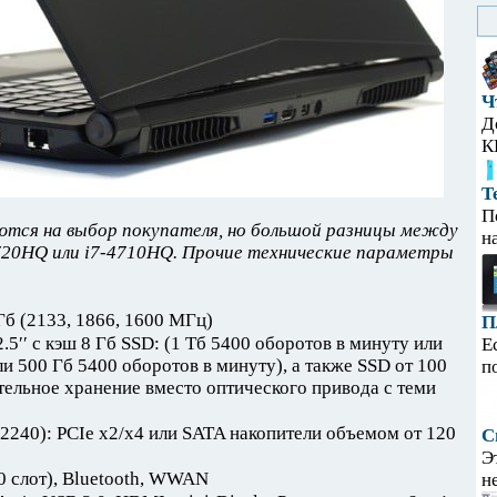
Ч
Д
К
Т
П
тся на выбор покупателя, но большой разницы между
н
-4720HQ или i7-4710HQ. Прочие технические параметры
б (2133, 1866, 1600 МГц)
П
5′′ с кэш 8 Гб SSD: (1 Тб 5400 оборотов в минуту или
Е
и 500 Гб 5400 оборотов в минуту), а также SSD от 100
п
тельное хранение вместо оптического привода с теми
 2240): PCIe x2/x4 или SATA накопители объемом от 120
С
Э
0 слот), Bluetooth, WWAN
н