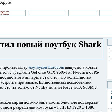
PPLE
би.com
»Новости Apple
Аксессуары
»Об
| iPhone
»
Новости Apple
» Eurocom
тил новый ноутбук Shark
по производству
ноутбуков Eurocom
выпустила новый
топ с графикой GeForce GTX 960M от Nvidia и с IPS-
ностью этого аппарата стало то, что большинство
астроить при заказе. Единственным исключением
ет стоять только от Nvidia типа GeForce GTX 960M с
ческой карты должно быть достаточно для поддержки
одном разрешении ноутбука – Full HD 1920 x 1080