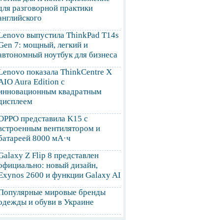
для разговорной практики
английского
Lenovo выпустила ThinkPad T14s
Gen 7: мощный, легкий и
автономный ноутбук для бизнеса
Lenovo показала ThinkCentre X
AIO Aura Edition с
инновационным квадратным
дисплеем
OPPO представила K15 с
встроенным вентилятором и
батареей 8000 мА·ч
Galaxy Z Flip 8 представлен
официально: новый дизайн,
Exynos 2600 и функции Galaxy AI
Популярные мировые бренды
одежды и обуви в Украине