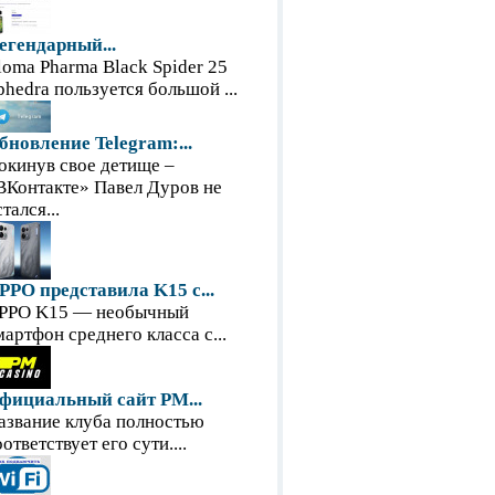
егендарный...
loma Pharma Black Spider 25
phedra пользуется большой ...
бновление Telegram:...
окинув свое детище –
ВКонтакте» Павел Дуров не
тался...
PPO представила K15 с...
PPO K15 — необычный
мартфон среднего класса с...
фициальный сайт PM...
азвание клуба полностью
оответствует его сути....