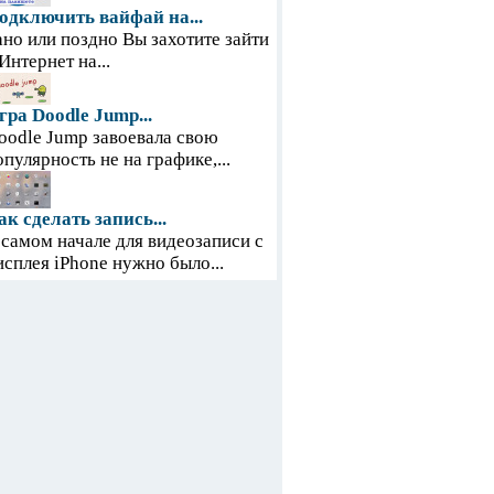
одключить вайфай на...
ано или поздно Вы захотите зайти
 Интернет на...
гра Doodle Jump...
oodle Jump завоевала свою
опулярность не на графике,...
ак сделать запись...
 самом начале для видеозаписи с
исплея iPhone нужно было...