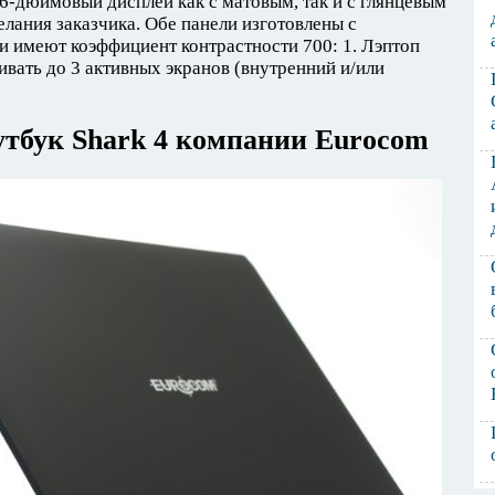
,6-дюймовый дисплей как с матовым, так и с глянцевым
елания заказчика. Обе панели изготовлены с
 имеют коэффициент контрастности 700: 1. Лэптоп
ать до 3 активных экранов (внутренний и/или
утбук Shark 4 компании Eurocom