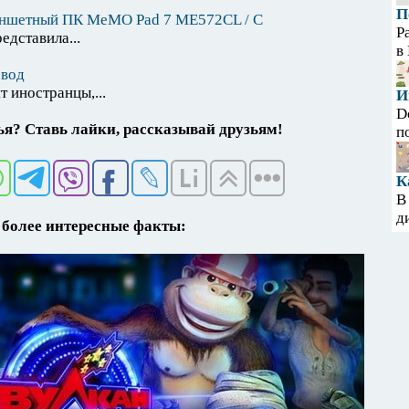
П
аншетный ПК MeMO Pad 7 ME572CL / C
Р
едставила...
в
евод
 иностранцы,...
И
D
я? Ставь лайки, рассказывай друзьям!
п
К
В
д
более интересные факты: