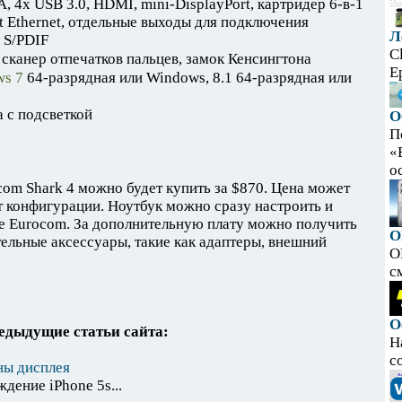
4x USB 3.0, HDMI, mini-DisplayPort, картридер 6-в-1
Ethernet, отдельные выходы для подключения
Л
 S/PDIF
C
 сканер отпечатков пальцев, замок Кенсингтона
E
s 7
64-разрядная или Windows, 8.1 64-разрядная или
а с подсветкой
О
П
«
ос
om Shark 4 можно будет купить за $870. Цена может
от конфигурации. Ноутбук можно сразу настроить и
те Eurocom. За дополнительную плату можно получить
O
льные аксессуары, такие как адаптеры, внешний
O
с
О
едыдущие статьи сайта:
Н
с
ны дисплея
дение iPhone 5s...