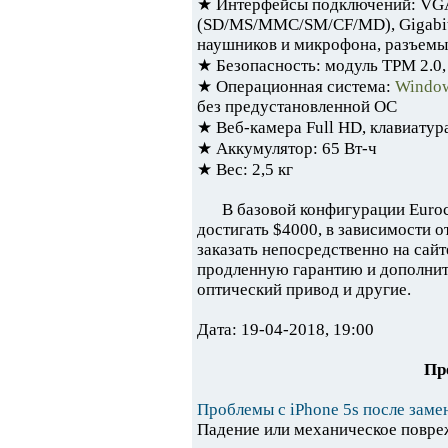
★ Интерфейсы подключений: VGA, 
(SD/MS/MMC/SM/CF/MD), Gigabit 
наушников и микрофона, разъемы
★ Безопасность: модуль TPM 2.0,
★ Операционная система:
Window
без предустановленной ОС
★ Веб-камера Full HD, клавиатур
★ Аккумулятор: 65 Вт-ч
★ Вес: 2,5 кг
В базовой конфигурации Euroc
достигать $4000, в зависимости 
заказать непосредственно на сай
продленную гарантию и дополните
оптический привод и другие.
Дата: 19-04-2018, 19:00
Пр
Проблемы с iPhone 5s после заме
Падение или механическое повреж