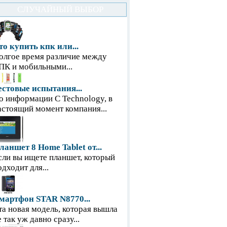
СЛУЧАЙНЫЙ ВЫБОР
то купить кпк или...
олгое время различие между
ПК и мобильными...
естовые испытания...
о информации С Technology, в
астоящий момент компания...
ланшет 8 Home Tablet от...
сли вы ищете планшет, который
одходит для...
мартфон STAR N8770...
та новая модель, которая вышла
е так уж давно сразу...