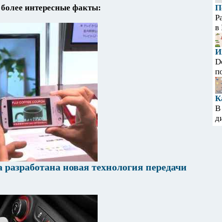
более интересные факты:
П
Р
в
И
D
п
К
В
д
 разработана новая технология передачи