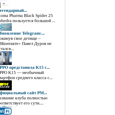
егендарный...
loma Pharma Black Spider 25
phedra пользуется большой ...
бновление Telegram:...
окинув свое детище –
ВКонтакте» Павел Дуров не
тался...
PPO представила K15 с...
PPO K15 — необычный
мартфон среднего класса с...
фициальный сайт PM...
азвание клуба полностью
оответствует его сути....