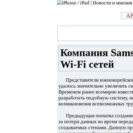
л
A
»
Новости в мире Apple про iPad 
Samsung увеличила скорость Wi-
Компания Sams
Wi-Fi сетей
Представители южнокорейской
удалось значительно увеличить с
Временем ранее всемирно извест
разработать подобную систему, но
возникновения всевозможных тру
Предыдущая попытка создания
за потери данных во время переда
создаваемых стенами. Данную пр