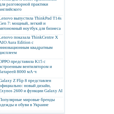
для разговорной практики
английского
Lenovo выпустила ThinkPad T14s
Gen 7: мощный, легкий и
автономный ноутбук для бизнеса
Lenovo показала ThinkCentre X
AIO Aura Edition с
инновационным квадратным
дисплеем
OPPO представила K15 с
встроенным вентилятором и
батареей 8000 мА·ч
Galaxy Z Flip 8 представлен
официально: новый дизайн,
Exynos 2600 и функции Galaxy AI
Популярные мировые бренды
одежды и обуви в Украине