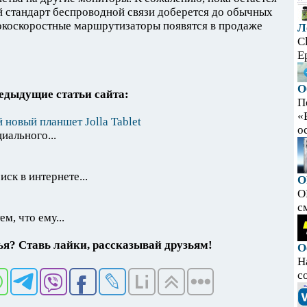
ый стандарт беспроводной связи доберется до обычных
сокоскоростные маршрутизаторы появятся в продаже
Л
C
E
О
едыдущие статьи сайта:
П
«
 новый планшет Jolla Tablet
ос
иального...
ск в интернете...
O
O
с
м, что ему...
я? Ставь лайки, рассказывай друзьям!
О
Н
с