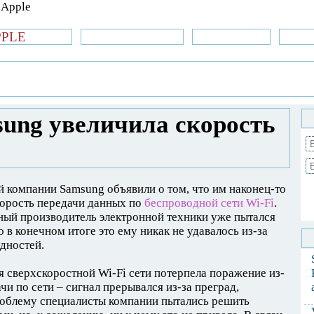
PPLE
би.com
»Новости Apple
Аксессуары
»Об
| iPhone
»
Новости Apple
» Компания
Fi сетей
ung увеличила скорость
 компании Samsung объявили о том, что им наконец-то
корость передачи данных по
беспроводной сети Wi-Fi
.
ный производитель электронной техники уже пытался
 в конечном итоге это ему никак не удавалось из-за
дностей.
 сверхскоростной Wi-Fi сети потерпела поражение из-
чи по сети – сигнал прерывался из-за преград,
облему специалисты компании пытались решить