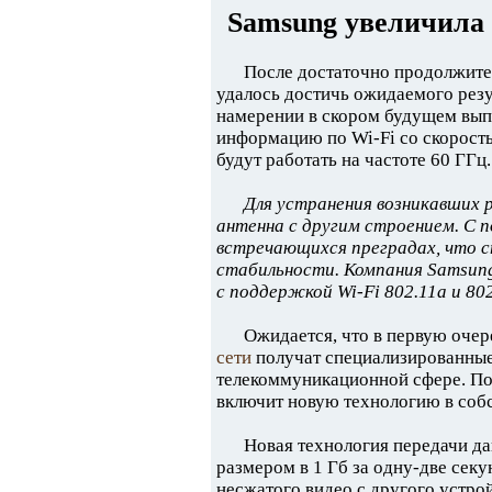
Samsung увеличила 
После достаточно продолжител
удалось достичь ожидаемого резу
намерении в скором будущем вып
информацию по Wi-Fi со скорост
будут работать на частоте 60 ГГц.
Для устранения возникавших 
антенна с другим строением. С 
встречающихся преградах, что с
стабильности. Компания Samsun
с поддержкой Wi-Fi 802.11a и 802
Ожидается, что в первую оче
сети
получат специализированные
телекоммуникационной сфере. По
включит новую технологию в соб
Новая технология передачи д
размером в 1 Гб за одну-две сек
несжатого видео с другого устро