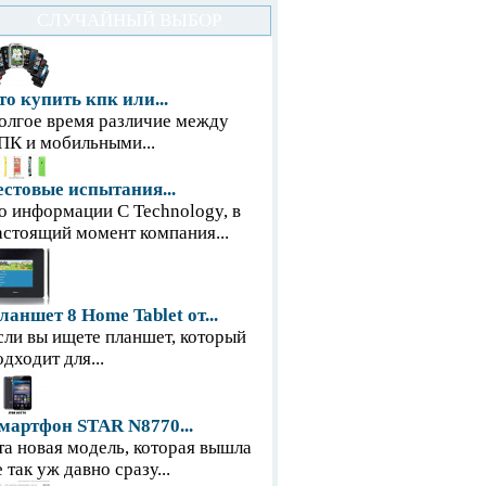
СЛУЧАЙНЫЙ ВЫБОР
то купить кпк или...
олгое время различие между
ПК и мобильными...
естовые испытания...
о информации С Technology, в
астоящий момент компания...
ланшет 8 Home Tablet от...
сли вы ищете планшет, который
одходит для...
мартфон STAR N8770...
та новая модель, которая вышла
е так уж давно сразу...