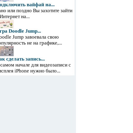
одключить вайфай на...
ано или поздно Вы захотите зайти
 Интернет на...
гра Doodle Jump...
oodle Jump завоевала свою
опулярность не на графике,...
ак сделать запись...
 самом начале для видеозаписи с
исплея iPhone нужно было...