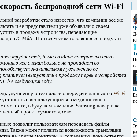
скорость беспроводной сети Wi-Fi
ьной разработки стало известно, что компании все же
льтата и ее представители уже объявили о своем
Ч
устить в продажу устройства, передающие
Д
ью до 575 Мб/с. При всем этом готовящиеся продукты
К
Т
ранее трудностей, была создана совершенно новая
П
помощью нее сигнал больше не пропадает во
н
пособствует значительному увеличению ее
g планирует выпустить в продажу первые устройства
.11b в следующем году.
П
редь улучшенную технологию передачи данных по
Wi-Fi
Е
 устройства, использующиеся в медицинской и
п
мимо этого, в будущем компания Samsung наверняка
ственный проект «умного дома».
С
анных позволит пользователям передавать файлы
Э
унды. Также может появиться возможность трансляции
н
йства на другие мониторы. К сожалению, пока остается