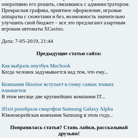
оперативно его решить, связавшись с администратором.
Прекрасная графика, приятное оформление, игровые
аппараты с сюжетами и без, возможность значительно
улучшить свой бюджет – все это предлагают азартным
игрокам автоматы XCasino.
Дата: 7-05-2019, 21:44
Предыдущие статьи сайта:
Как выбрать ноутбук Macbook
Когда человек задумывается над тем, что ему...
Компания Hisense вступает в гонку самых тонких
планшетов
В этом месяце две крупнейших компании IT...
iFixit разобрала смартфон Samsung Galaxy Alpha
Южнокорейская компания Samsung в этом году...
Понравилась статья? Ставь лайки, рассказывай
друзьям!