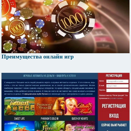
Преимущества онлайн игр