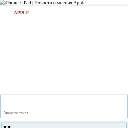
Л
APPLE
БИ.COM
»НОВОСТИ APPLE
АКСЕССУАРЫ
»ОБЗОРЫ
ПРИЛОЖЕНИЯ
»ИГРЫ
»
Новости в мире Apple про iPad | iPhone
»
Новости Apple
» Немного в прошлое: анонс флагмана Samsung Galaxy S5