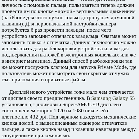
личность с помощью пальца, пользователи теперь должен
провести им по кнопке «домой» вертикальным движением
(на iPhone для этого нужно только дотронуться домашней
клавиши). Для первоначальной настройки сканера
потребуется 6 раз провести пальцем, после чего
устройство запомнит отпечаток владельца. Флагман может
запомнить только 3 отпечатка. Данную технологию можно
использовать для разблокировки устройства или же для
подтверждения платежей в электронных кошельках или же
в интернет магазинах. Данный способ разблокировки так
же может послужить ключом для запуска Private Mode, где
пользователь может посмотреть свои скрытые от чужих
глаз приложения и приватные файлы.
Дисплей нового устройства тоже мало чем отличается
от дисплея своего предшественника. В
Samsung Galaxy S5
установлен 5,1 дюймовый Super-AMOLED дисплей с
соотношением сторон 1920 на 1080 пикселей с
плотностью 432 ppi. Под экраном находятся механические
кнопка домой, с вышеописанным сканером отпечатков
пальцев, а также кнопка назад и клавиша навигации между
запущенными приложениями.