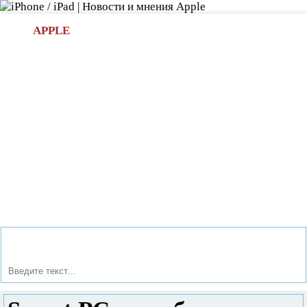
Л
APPLE
БИ.COM
»НОВОСТИ APPLE
АКСЕССУАРЫ
»ОБЗОРЫ
ПРИЛОЖЕНИЯ
»ИГРЫ
»
Новости в мире Apple про iPad | iPhone
»
Новости Apple
» Smart PC: ноутбук-планшет