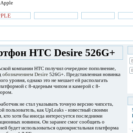
PPLE
би.com
»Новости Apple
Аксессуары
»Об
| iPhone
»
Новости Apple
» Hедорогой
ртфон HTC Desire 526G+
ьской компании HTC получил очередное пополнение,
д
обозначением Desire
526G+. Представленная новинка
ого уровня, однако это не мешает ей располагать
латформой с 8-ядерным чипом и камерой с 8-
сором.
аботчик не стал указывать точную версию чипсета,
ой пользователь, как UpLeaks - известный своими
 кто хотя бы иногда интересуется последними
ационных новинок. Он заранее смог сообщить о
 ней будет использоваться однокристальная платформа