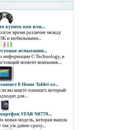
СЛУЧАЙНЫЙ ВЫБОР
то купить кпк или...
олгое время различие между
ПК и мобильными...
естовые испытания...
о информации С Technology, в
астоящий момент компания...
ланшет 8 Home Tablet от...
сли вы ищете планшет, который
одходит для...
мартфон STAR N8770...
та новая модель, которая вышла
е так уж давно сразу...