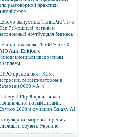
для разговорной практики
английского
Lenovo выпустила ThinkPad T14s
Gen 7: мощный, легкий и
автономный ноутбук для бизнеса
Lenovo показала ThinkCentre X
AIO Aura Edition с
инновационным квадратным
дисплеем
OPPO представила K15 с
встроенным вентилятором и
батареей 8000 мА·ч
Galaxy Z Flip 8 представлен
официально: новый дизайн,
Exynos 2600 и функции Galaxy AI
Популярные мировые бренды
одежды и обуви в Украине