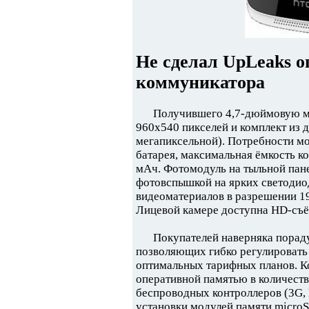
Не сделал UpLeaks о
коммуникатора
Получившего 4,7-дюймовую м
960x540 пикселей и комплект из д
мегапиксельной). Потребности мо
батарея, максимальная ёмкость ко
мАч. Фотомодуль на тыльной пан
фотовспышкой на ярких светодио
видеоматериалов в разрешении 19
Лицевой камере доступна HD-съё
Покупателей наверняка порад
позволяющих гибко регулировать 
оптимальных тарифных планов. Ко
оперативной памятью в количеств
беспроводных контроллеров (3G, B
установки модулей памяти micro