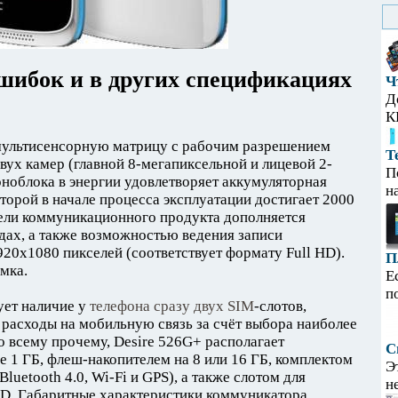
шибок и в других спецификациях
Ч
Д
К
ультисенсорную матрицу с рабочим разрешением
Т
вух камер (главной 8-мегапиксельной и лицевой 2-
П
ноблока в энергии удовлетворяет аккумуляторная
н
торой в начале процесса эксплуатации достигает 2000
ели коммуникационного продукта дополняется
дах, а также возможностью ведения записи
20x1080 пикселей (соответствует формату Full HD).
П
мка.
Е
п
ует наличие у
телефона сразу двух SIM
-слотов,
расходы на мобильную связь за счёт выбора наиболее
 всему прочему, Desire 526G+ располагает
С
е 1 ГБ, флеш-накопителем на 8 или 16 ГБ, комплектом
Э
luetooth 4.0, Wi-Fi и GPS), а также слотом для
н
SD. Габаритные характеристики коммуникатора