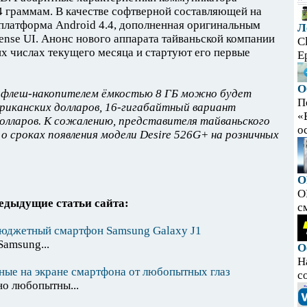
54 граммам. В качестве софтверной составляющей на
платформа Android 4.4, дополненная оригинальным
Л
nse UI. Анонс нового аппарата тайваньской компании
C
их числах текущего месяца и стартуют его первые
E
О
 флеш-накопителем ёмкостью 8 ГБ можно будет
П
риканских долларов, 16-гигабайтный вариант
«
долларов. К сожалению, представителя тайваньского
ос
о сроках появления модели Desire 526G+ на розничных
O
O
едыдущие статьи сайта:
с
бюджетный смартфон Samsung Galaxy J1
amsung...
О
Н
ные на экране смартфона от любопытных глаз
с
но любопытны...