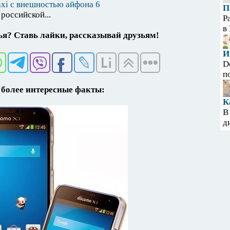
xi с внешностью айфона 6
П
российской...
Р
в
я? Ставь лайки, рассказывай друзьям!
И
D
п
более интересные факты:
К
В
д