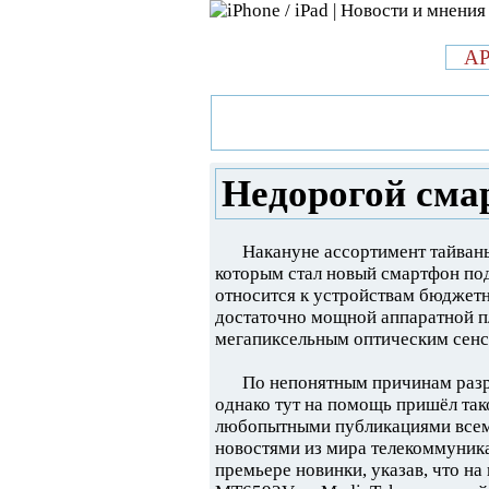
л
A
»
Новости в мире Apple про iPad 
смартфон HTC Desire 526G+
Hедорогой сма
Накануне ассортимент тайван
которым стал новый смартфон по
относится к устройствам бюджетн
достаточно мощной аппаратной п
мегапиксельным оптическим сен
По непонятным причинам разр
однако тут на помощь пришёл так
любопытными публикациями всем,
новостями из мира телекоммуник
премьере новинки, указав, что на