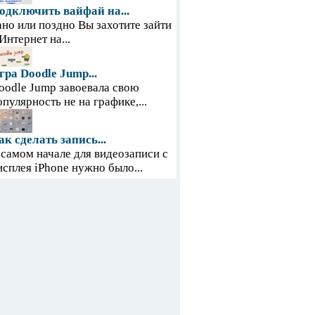
одключить вайфай на...
ано или поздно Вы захотите зайти
 Интернет на...
гра Doodle Jump...
oodle Jump завоевала свою
опулярность не на графике,...
ак сделать запись...
 самом начале для видеозаписи с
исплея iPhone нужно было...