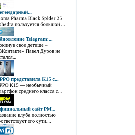
егендарный...
loma Pharma Black Spider 25
phedra пользуется большой ...
бновление Telegram:...
окинув свое детище –
ВКонтакте» Павел Дуров не
тался...
PPO представила K15 с...
PPO K15 — необычный
мартфон среднего класса с...
фициальный сайт PM...
азвание клуба полностью
оответствует его сути....