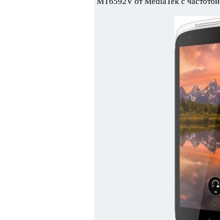
MT6592V от MediaTek с частотой 