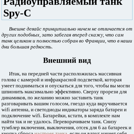
Радиоуправляемый танк
Spy-C
Внешне девайс принципиально ничем не отличается от
других подобных, зато забегая вперед скажу, что сам
танк целиком и полностью собран во Франции, что в наши
дни большая редкость.
Внешний вид
Итак, на передней части расположилась массивная
голова с камерой и инфракрасной подсветкой, которая
умеет подниматься и опускаться для того, чтобы вы могли
шпионить максимально эффективно. Сверху прорези для
динамиков, по желанию можно заставить танк
разговаривать вашим голосом, гнездо куда вкручивается
wifi антенна, и светодиоды индикаторы заряда батареи и
подключение wifi. Батарейки, кстати, в комплекте нам
найти так и не удалось. Переворачиваем танк. Снизу
тумблер включения, выключения, отсек для 6 aa батареек и
кнопка сброса
настроек танка
, если он вдруг начнет себя