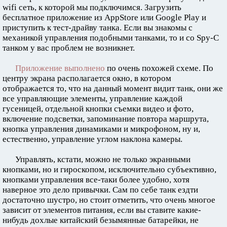
wifi сеть, к которой мы подключимся. Загрузить
бесплатное приложение из AppStore или Google Play и
приступить к тест-драйву танка. Если вы знакомы с
механикой управления подобными танками, то и со Spy-C
танком у вас проблем не возникнет.
Приложение выполнено
по очень похожей схеме. По
центру экрана располагается окно, в котором
отображается то, что на данный момент видит танк, они же
все управляющие элементы, управление каждой
гусеницей, отдельной кнопки съемки видео и фото,
включение подсветки, запоминание повтора маршрута,
кнопка управления динамиками и микрофоном, ну и,
естественно, управление углом наклона камеры.
Управлять, кстати, можно не только экранными
кнопками, но и гироскопом, исключительно субъективно,
кнопками управления все-таки более удобно, хотя
наверное это дело привычки. Сам по себе танк ездти
достаточно шустро, но стоит отметить, что очень многое
зависит от элементов питания, если вы ставите какие-
нибудь дохлые китайский безымянные батарейки, не