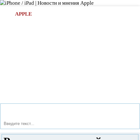
Л
APPLE
БИ.COM
»НОВОСТИ APPLE
АКСЕССУАРЫ
»ОБЗОРЫ
ПРИЛОЖЕНИЯ
»ИГРЫ
»
Новости в мире Apple про iPad | iPhone
»
Новости Apple
» Радиоуправляемый танк Spy-C