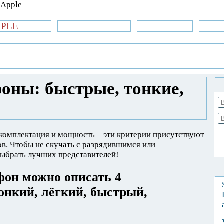
PPLE
би.com
»Новости Apple
Аксессуары
»Об
| iPhone
»
Новости Apple
» Фитнес-
ощные!
оны: быстрые, тонкие,
комплектация и мощность – эти критерии присутствуют
в. Чтобы не скучать с разрядившимся или
ыбрать лучших представителей!
он можно описать 4
онкий, лёгкий, быстрый,