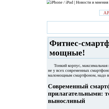
л
A
»
Новости в мире Apple про iPad 
смартфоны: быстрые, тонкие, м
Фитнес-смартф
мощные!
Тонкий корпус, максимальная 
не у всех современных смартфоно
маломощным смартфоном, надо в
Современный смартф
прилагательными: т
выносливый