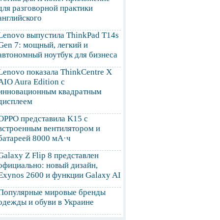
для разговорной практики
английского
Lenovo выпустила ThinkPad T14s
Gen 7: мощный, легкий и
автономный ноутбук для бизнеса
Lenovo показала ThinkCentre X
AIO Aura Edition с
инновационным квадратным
дисплеем
OPPO представила K15 с
встроенным вентилятором и
батареей 8000 мА·ч
Galaxy Z Flip 8 представлен
официально: новый дизайн,
Exynos 2600 и функции Galaxy AI
Популярные мировые бренды
одежды и обуви в Украине