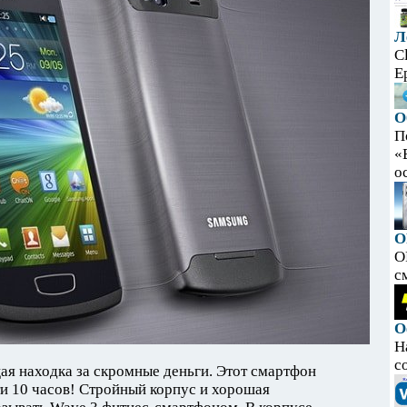
Л
C
E
О
П
«
ос
O
O
с
О
Н
с
щая находка за скромные деньги. Этот смартфон
ти 10 часов! Стройный корпус и хорошая