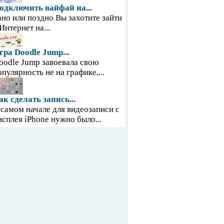
одключить вайфай на...
ано или поздно Вы захотите зайти
 Интернет на...
гра Doodle Jump...
oodle Jump завоевала свою
опулярность не на графике,...
ак сделать запись...
 самом начале для видеозаписи с
исплея iPhone нужно было...