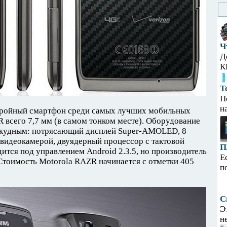
Ч
Д
К
Т
П
н
тройный смартфон среди самых лучших мобильных
 всего 7,7 мм (в самом тонком месте). Оборудование
 скудным: потрясающий дисплей Super-AMOLED, 8
 видеокамерой, двуядерный процессор с тактовой
П
дится под управлением Android 2.3.5, но производитель
Е
 Стоимость Motorola RAZR начинается с отметки 405
п
С
Э
н