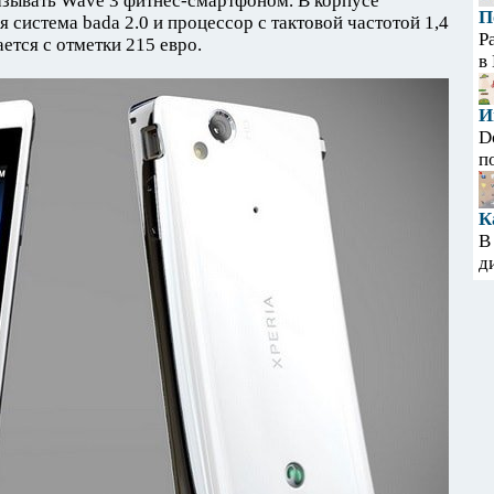
азывать Wave 3 фитнес-смартфоном. В корпусе
П
 система bada 2.0 и процессор с тактовой частотой 1,4
Р
ется с отметки 215 евро.
в
И
D
п
К
В
д