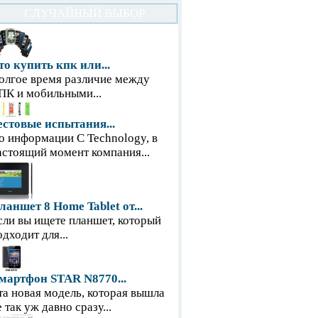
СЛУЧАЙНЫЙ ВЫБОР
то купить кпк или...
олгое время различие между
ПК и мобильными...
естовые испытания...
о информации С Technology, в
астоящий момент компания...
ланшет 8 Home Tablet от...
сли вы ищете планшет, который
одходит для...
мартфон STAR N8770...
та новая модель, которая вышла
е так уж давно сразу...