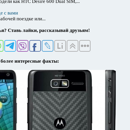
дели как HTC Desire 600 Dual SIM,...
е с вами
абочей поездке или...
я? Ставь лайки, рассказывай друзьям!
более интересные факты: