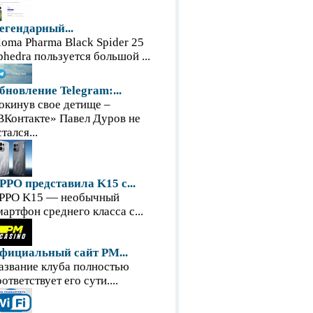
егендарный...
loma Pharma Black Spider 25
phedra пользуется большой ...
бновление Telegram:...
окинув свое детище –
ВКонтакте» Павел Дуров не
тался...
PPO представила K15 с...
PPO K15 — необычный
мартфон среднего класса с...
фициальный сайт PM...
азвание клуба полностью
оответствует его сути....