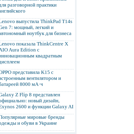
для разговорной практики
английского
Lenovo выпустила ThinkPad T14s
Gen 7: мощный, легкий и
автономный ноутбук для бизнеса
Lenovo показала ThinkCentre X
AIO Aura Edition с
инновационным квадратным
дисплеем
OPPO представила K15 с
встроенным вентилятором и
батареей 8000 мА·ч
Galaxy Z Flip 8 представлен
официально: новый дизайн,
Exynos 2600 и функции Galaxy AI
Популярные мировые бренды
одежды и обуви в Украине