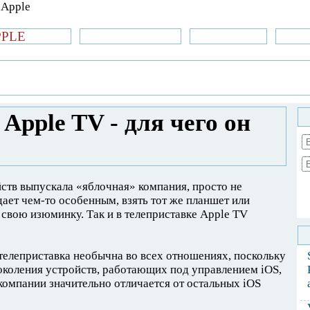
PPLE
би.com
»Новости Apple
Аксессуары
»Об
| iPhone
»
Новости Apple
» Джейлбрейк от
Apple TV - для чего он
ств выпускала «яблочная» компания, просто не
дает чем-то особенным, взять тот же планшет или
свою изюминку. Так и в телеприставке Apple TV
 телеприставка необычна во всех отношениях, поскольку
поколения устройств, работающих под управлением iOS,
 компании значительно отличается от остальных iOS