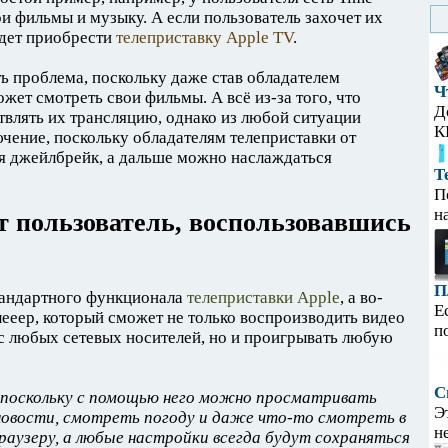
ои фильмы и музыку. А если пользователь захочет их
удет приобрести
телеприставку Apple TV
.
ть проблема, поскольку даже став обладателем
Ч
ожет смотреть свои фильмы. А всё из-за того, что
Д
влять их трансляцию, однако из любой ситуации
К
ючение, поскольку обладателям телеприставки от
я джейлбрейк, а дальше можно наслаждаться
Т
П
н
т пользователь, воспользовавшись
П
тандартного функционала
телеприставки Apple
, а во-
Е
ееер, который сможет не только воспроизводить видео
п
с любых сетевых носителей, но и проигрывать любую
С
, поскольку с помощью него можно просматривать
Э
новости, смотреть погоду и даже что-то смотреть в
н
раузеру, а любые настройки всегда будут сохраняться