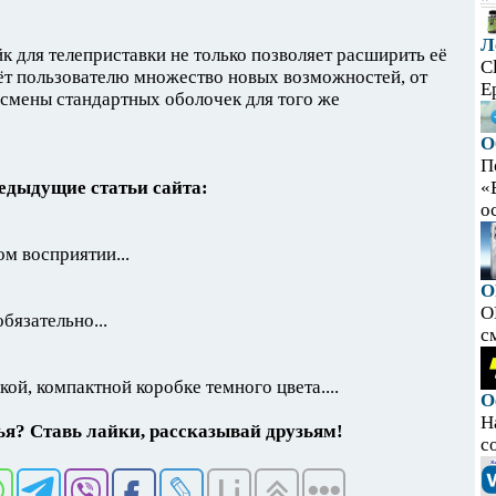
Л
к для телеприставки не только позволяет расширить её
C
ёт пользователю множество новых возможностей, от
E
 смены стандартных оболочек для того же
О
П
едыдущие статьи сайта:
«
ос
м восприятии...
O
O
бязательно...
с
гкой, компактной коробке темного цвета....
О
Н
я? Ставь лайки, рассказывай друзьям!
с