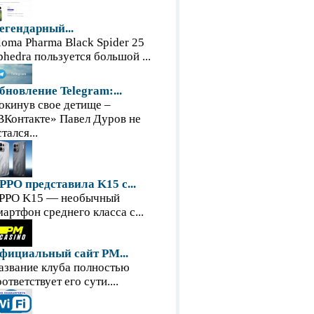
егендарный...
loma Pharma Black Spider 25
phedra пользуется большой ...
бновление Telegram:...
окинув свое детище –
ВКонтакте» Павел Дуров не
тался...
PPO представила K15 с...
PPO K15 — необычный
мартфон среднего класса с...
фициальный сайт PM...
азвание клуба полностью
оответствует его сути....