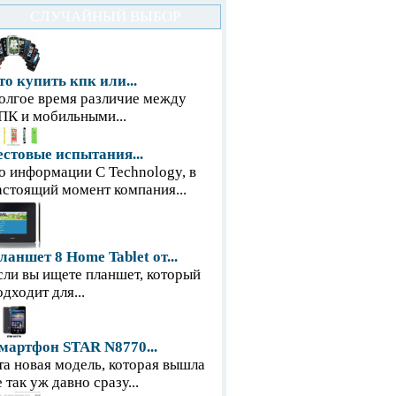
СЛУЧАЙНЫЙ ВЫБОР
то купить кпк или...
олгое время различие между
ПК и мобильными...
естовые испытания...
о информации С Technology, в
астоящий момент компания...
ланшет 8 Home Tablet от...
сли вы ищете планшет, который
одходит для...
мартфон STAR N8770...
та новая модель, которая вышла
е так уж давно сразу...