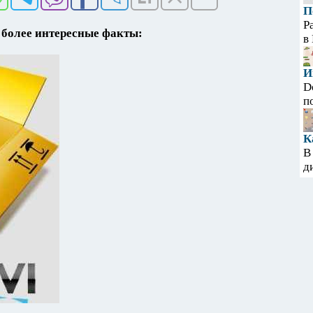
П
Р
более интересные факты:
в
И
D
п
К
В
д