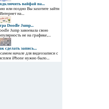
одключить вайфай на...
ано или поздно Вы захотите зайти
 Интернет на...
гра Doodle Jump...
oodle Jump завоевала свою
опулярность не на графике,...
ак сделать запись...
 самом начале для видеозаписи с
исплея iPhone нужно было...