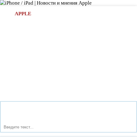
Л
APPLE
БИ.COM
»НОВОСТИ APPLE
АКСЕССУАРЫ
»ОБЗОРЫ
ПРИЛОЖЕНИЯ
»ИГРЫ
»
Новости в мире Apple про iPad | iPhone
»
Новости Apple
» Оператор МегаФон предлагает смартфон MegaFon Login
3 за 2490 рублей