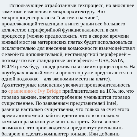
Использующее отработанный техпроцесс, но вносящее
заметные изменения в микроархитектуру. Это
микропроцессор класса “система на чипе”,
продолжающий тенденцию к интеграции все большего
количество периферийной функциональности в сам
процессор (можно предположить, что в скором времени
южный мост на материнских платах будет использоваться
исключительно для внесения возможности взаимодействия
с какой-то дополнительной, нестандартной периферией –
потому что все стандартные интерфейсы – USB, SATA,
PCI/Express будут поддерживаться самим процессором. На
ноутбуках южный мост и процессор уже предлагаются на
одной подложке – для экономии места на плате).
Архитектурные изменения увеличат производительность
по
сравнению с Ivy Bridge
приблизительно на 10%, но, что
гораздо важнее, энергопотребление уменьшится гораздо
существеннее. По заявлениям представителей Intel,
разница настолько существенна, что только за счет этого
время автономной работы идентичного в остальном
компьютера можно увеличить на треть. Хотя вполне
возможно, что производители предпочтут уменьшить
батарею и сделать компьютер тоньше. Или добавить