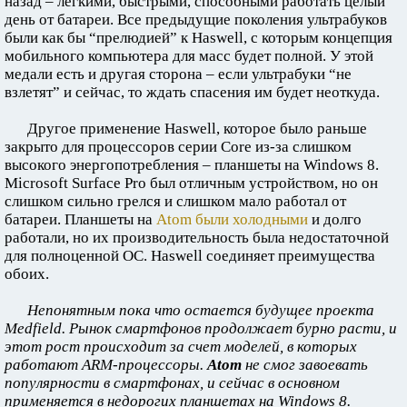
назад – легкими, быстрыми, способными работать целый
день от батареи. Все предыдущие поколения ультрабуков
были как бы “прелюдией” к Haswell, с которым концепция
мобильного компьютера для масс будет полной. У этой
медали есть и другая сторона – если ультрабуки “не
взлетят” и сейчас, то ждать спасения им будет неоткуда.
Другое применение Haswell, которое было раньше
закрыто для процессоров серии Core из-за слишком
высокого энергопотребления – планшеты на Windows 8.
Microsoft Surface Pro был отличным устройством, но он
слишком сильно грелся и слишком мало работал от
батареи. Планшеты на
Atom были холодными
и долго
работали, но их производительность была недостаточной
для полноценной ОС. Haswell соединяет преимущества
обоих.
Непонятным пока что остается будущее проекта
Medfield. Рынок смартфонов продолжает бурно расти, и
этот рост происходит за счет моделей, в которых
работают ARM-процессоры.
Atom
не смог завоевать
популярности в смартфонах, и сейчас в основном
применяется в недорогих планшетах на Windows 8.