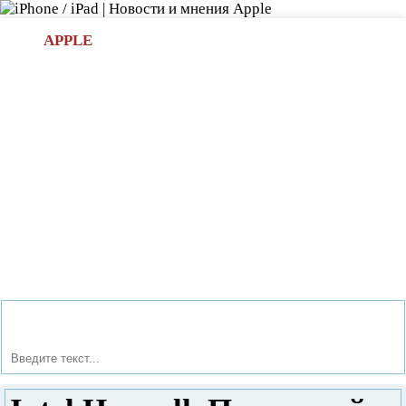
Л
APPLE
БИ.COM
»НОВОСТИ APPLE
АКСЕССУАРЫ
»ОБЗОРЫ
ПРИЛОЖЕНИЯ
»ИГРЫ
»
Новости в мире Apple про iPad | iPhone
»
Новости Apple
» Intel Haswell. Последний билет в последний вагон