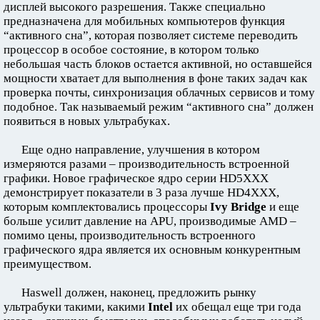
дисплей высокого разрешения. Также специально
предназначена для мобильных компьютеров функция
“активного сна”, которая позволяет системе переводить
процессор в особое состояние, в котором только
небольшая часть блоков остается активной, но оставшейся
мощности хватает для выполнения в фоне таких задач как
проверка почты, синхронизация облачных сервисов и тому
подобное. Так называемый режим “активного сна” должен
появиться в новых ультрабуках.
Еще одно направление, улучшения в котором
измеряются разами – производительность встроенной
графики. Новое графическое ядро серии HD5XXX
демонстрирует показатели в 3 раза лучше HD4XXX,
которым комплектовались процессоры
Ivy Bridge
и еще
больше усилит давление на APU, производимые AMD –
помимо цены, производительность встроенного
графического ядра является их основным конкурентным
преимуществом.
Haswell должен, наконец, предложить рынку
ультрабуки такими, какими
Intel
их обещал еще три года