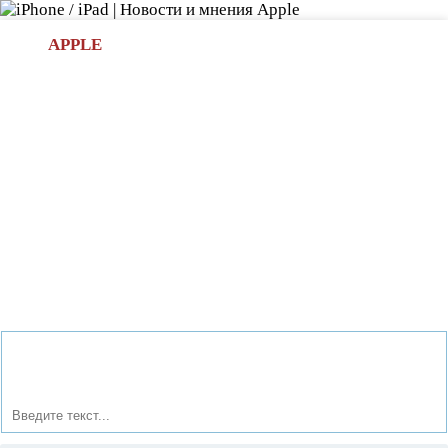
Л
APPLE
БИ.COM
»НОВОСТИ APPLE
АКСЕССУАРЫ
»ОБЗОРЫ
ПРИЛОЖЕНИЯ
»ИГРЫ
»
Новости в мире Apple про iPad | iPhone
»
Новости Apple
» Android-смартфоны никогда полностью не
удовлетворяют потребности покупателей