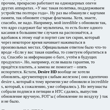
прочим, прекрасно работают на одноядерных onevи
других аппаратах. «У нас такая политика, поддерживаем
устройства полтора года». Ну раз вы обманули с картами
памяти, так обновите старые флагманы. Хотя, знаете,
спасибо, не надо. Например, мой inredible s обновили так,
что ядро содержит баг мультитача, то есть более одного
касания в большинстве случаев на распознаётся, а
вдобавок к этому ещё и портит сам тач скрин, который
через некоторое время начинает нажиматься в
произвольных местах. Официальным ответом было что-то
вроде «Если у вас такая ошибка, то советуем обратиться в
сц. Спасибо за информацию о баге, учтём в будущих
продуктах». Но, например, если вышла гарантия, то
придётся платить, а замена не помогает – опять
испортится. Кстати,
Desire HD
вообще не хотели
обновлять, аргументируя слабым железом ( оно идентично
desire s, который к тому времени уже обновили и incredible
s, который, к сожалению, уже собирались ). Но энтузиасты
собрали подписи в петиции и НТС сдались, выпустив
обновление вручную, FOT’ы ( обновление по воздуху ) так
и не было.