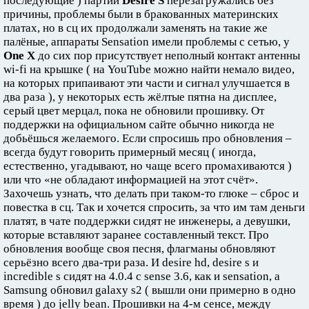
последующие ) партии
Desire S
перезагружались без
причины, проблемы были в бракованных материнских
платах, но в сц их продолжали заменять на такие же
палёные, аппараты Sensation имели проблемы с сетью, у
One X
до сих пор присутствует неполный контакт антенны
wi-fi на крышке ( на YouTube можно найти немало видео,
на которых припаивают эти части и сигнал улучшается в
два раза ), у некоторых есть жёлтые пятна на дисплее,
серый цвет мерцал, пока не обновили прошивку. От
поддержки на официальном сайте обычно никогда не
добьёшься желаемого. Если спросишь про обновления –
всегда будут говорить примерный месяц ( иногда,
естественно, угадывают, но чаще всего промахиваются )
или что «не обладают информацией на этот счёт».
Захочешь узнать, что делать при таком-то глюке – сброс и
повестка в сц. Так и хочется спросить, за что им там деньги
платят, в чате поддержки сидят не инженеры, а девушки,
которые вставляют заранее составленный текст. Про
обновления вообще своя песня, флагманы обновляют
серьёзно всего два-три раза. И desire hd, desire s и
incredible s сидят на 4.0.4 с sense 3.6, как и sensation, а
Samsung обновил galaxy s2 ( вышли они примерно в одно
время ) до jelly bean. Прошивки на 4-м сенсе, между