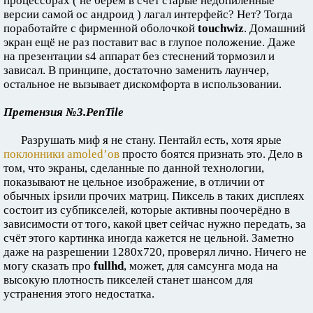
процессорах ( не берём в счёт старые недопиленные
версии самой ос андроид ) лагал интерфейс? Нет? Тогда
поработайте с фирменной оболочкой
touchwiz
. Домашний
экран ещё не раз поставит вас в глупое положение. Даже
на презентации s4 аппарат без стеснений тормозил и
зависал. В принципе, достаточно заменить лаунчер,
остальное не вызывает дискомфорта в использовании.
Претензия №3.PenTile
Разрушать миф я не стану. Пентайл есть, хотя ярые
поклонники amoled’ов
просто боятся признать это. Дело в
том, что экраны, сделанные по данной технологии,
показывают не цельное изображение, в отличии от
обычных ipsили прочих матриц. Пиксель в таких дисплеях
состоит из субпикселей, которые активны поочерёдно в
зависимости от того, какой цвет сейчас нужно передать, за
счёт этого картинка иногда кажется не цельной. Заметно
даже на разрешении 1280х720, проверял лично. Ничего не
могу сказать про
fullhd
, может, для самсунга мода на
высокую плотность пикселей станет шансом для
устранения этого недостатка.