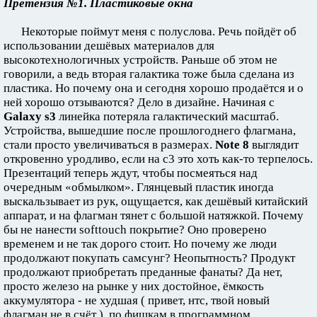
Претензия №1. Пластиковые окна
Некоторые поймут меня с полуслова. Речь пойдёт об
использовании дешёвых материалов для
высокотехнологичных устройств. Раньше об этом не
говорили, а ведь вторая галактика тоже была сделана из
пластика. Но почему она и сегодня хорошо продаётся и о
ней хорошо отзываются? Дело в дизайне. Начиная с
Galaxy s3
линейка потеряла галактический масштаб.
Устройства, вышедшие после прошлогоднего флагмана,
стали просто увеличиваться в размерах.
Note 8
выглядит
откровенно уродливо, если на с3 это хоть как-то терпелось.
Презентаций теперь ждут, чтобы посмеяться над
очередным «обмылком». Глянцевый пластик иногда
выскальзывает из рук, ощущается, как дешёвый китайский
аппарат, и на флагман тянет с большой натяжкой. Почему
бы не нанести softtouch покрытие? Оно проверено
временем и не так дорого стоит. Но почему же люди
продолжают покупать самсунг? Неопытность? Продукт
продолжают приобретать преданные фанаты? Да нет,
просто железо на рынке у них достойное, ёмкость
аккумулятора - не худшая ( привет, нтс, твой новый
флагман не в счёт ), по фишкам в программном