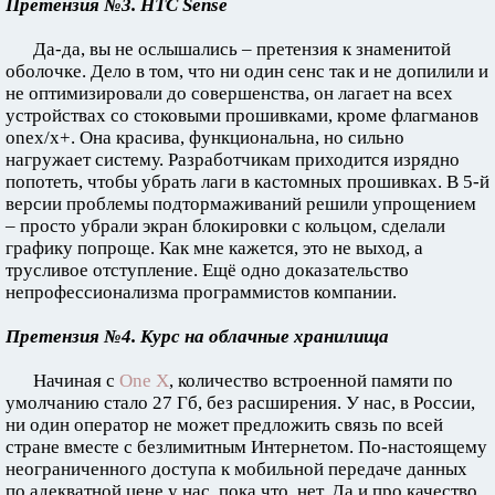
Претензия №3. HTC Sense
Да-да, вы не ослышались – претензия к знаменитой
оболочке. Дело в том, что ни один сенс так и не допилили и
не оптимизировали до совершенства, он лагает на всех
устройствах со стоковыми прошивками, кроме флагманов
onex/x+. Она красива, функциональна, но сильно
нагружает систему. Разработчикам приходится изрядно
попотеть, чтобы убрать лаги в кастомных прошивках. В 5-й
версии проблемы подтормаживаний решили упрощением
– просто убрали экран блокировки с кольцом, сделали
графику попроще. Как мне кажется, это не выход, а
трусливое отступление. Ещё одно доказательство
непрофессионализма программистов компании.
Претензия №4. Курс на облачные хранилища
Начиная с
One X
, количество встроенной памяти по
умолчанию стало 27 Гб, без расширения. У нас, в России,
ни один оператор не может предложить связь по всей
стране вместе с безлимитным Интернетом. По-настоящему
неограниченного доступа к мобильной передаче данных
по адекватной цене у нас, пока что, нет. Да и про качество