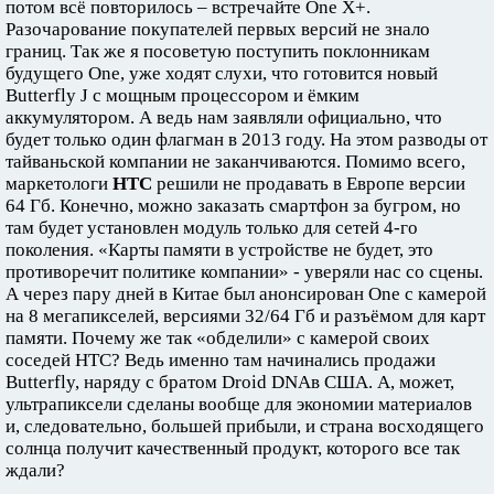
потом всё повторилось – встречайте One X+.
Разочарование покупателей первых версий не знало
границ. Так же я посоветую поступить поклонникам
будущего One, уже ходят слухи, что готовится новый
Butterfly J c мощным процессором и ёмким
аккумулятором. А ведь нам заявляли официально, что
будет только один флагман в 2013 году. На этом разводы от
тайваньской компании не заканчиваются. Помимо всего,
маркетологи
НТС
решили не продавать в Европе версии
64 Гб. Конечно, можно заказать смартфон за бугром, но
там будет установлен модуль только для сетей 4-го
поколения. «Карты памяти в устройстве не будет, это
противоречит политике компании» - уверяли нас со сцены.
А через пару дней в Китае был анонсирован One с камерой
на 8 мегапикселей, версиями 32/64 Гб и разъёмом для карт
памяти. Почему же так «обделили» с камерой своих
соседей НТС? Ведь именно там начинались продажи
Butterfly, наряду с братом Droid DNAв США. А, может,
ультрапиксели сделаны вообще для экономии материалов
и, следовательно, большей прибыли, и страна восходящего
солнца получит качественный продукт, которого все так
ждали?