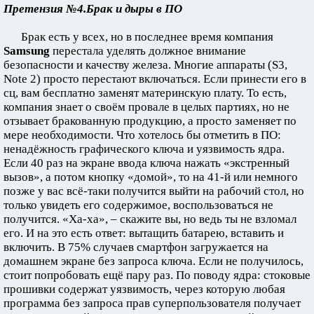
Претензия №4.Брак и дыры в ПО
Брак есть у всех, но в последнее время компания
Samsung
перестала уделять должное внимание
безопасности и качеству железа. Многие аппараты (S3,
Note 2) просто перестают включаться. Если принести его в
сц, вам бесплатно заменят материнскую плату. То есть,
компания знает о своём провале в целых партиях, но не
отзывает бракованную продукцию, а просто заменяет по
мере необходимости. Что хотелось бы отметить в ПО:
ненадёжность графического ключа и уязвимость ядра.
Если 40 раз на экране ввода ключа нажать «экстренный
вызов», а потом кнопку «домой», то на 41-й или немного
позже у вас всё-таки получится выйти на рабочий стол, но
только увидеть его содержимое, воспользоваться не
получится. «Ха-ха», – скажите вы, но ведь ты не взломал
его. И на это есть ответ: вытащить батарею, вставить и
включить. В 75% случаев смартфон загружается на
домашнем экране без запроса ключа. Если не получилось,
стоит попробовать ещё пару раз. По поводу ядра: стоковые
прошивки содержат уязвимость, через которую любая
программа без запроса прав суперпользователя получает