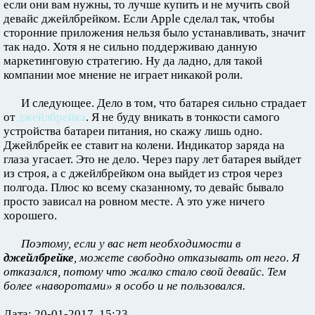
если они вам нужны, то лучше купить и не мучить свой
девайс джейлбрейком. Если Apple сделал так, чтобы
сторонние приложения нельзя было устанавливать, значит
так надо. Хотя я не сильно поддерживаю данную
маркетинговую стратегию. Ну да ладно, для такой
компании мое мнение не играет никакой роли.
И следующее. Дело в том, что батарея сильно страдает
от
джейлбрейка
. Я не буду вникать в тонкости самого
устройства батареи питания, но скажу лишь одно.
Джейлбрейк ее ставит на колени. Индикатор заряда на
глаза угасает. Это не дело. Через пару лет батарея выйдет
из строя, а с джейлбрейком она выйдет из строя через
полгода. Плюс ко всему сказанному, то девайс бывало
просто зависал на ровном месте. А это уже ничего
хорошего.
Поэтому, если у вас нет необходимости в
джейлбрейке
, можете свободно отказывать от него. Я
отказался, потому что жалко стало свой девайс. Тем
более «наворотами» я особо и не пользовался.
Дата: 20-01-2017, 15:23