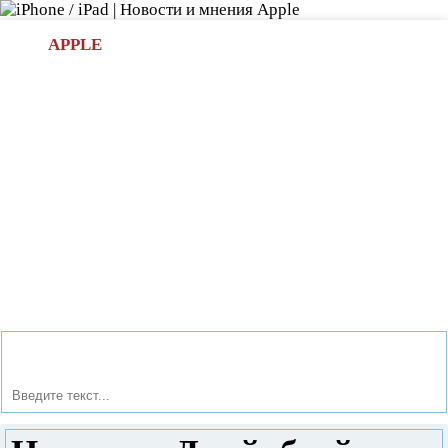
Л
APPLE
БИ.COM
»НОВОСТИ APPLE
АКСЕССУАРЫ
»ОБЗОРЫ
ПРИЛОЖЕНИЯ
»ИГРЫ
»
Новости в мире Apple про iPad | iPhone
»
Новости Apple
» Нужен ли Джейлбрейк на Айфон?