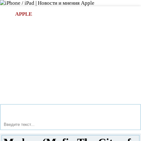
Л
APPLE
БИ.COM
»НОВОСТИ APPLE
АКСЕССУАРЫ
»ОБЗОРЫ
ПРИЛОЖЕНИЯ
»ИГРЫ
»
Новости в мире Apple про iPad | iPhone
»
Игры
» Мафия
(Mafia The City of Lost Heaven)