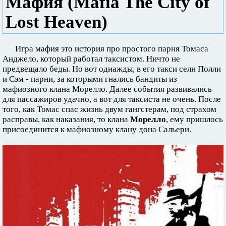
Мафия (Mafia The City of
Lost Heaven)
Игра мафия это история про простого парня Томаса
Анджело, который работал таксистом. Ничто не
предвещало беды. Но вот однажды, в его такси сели Полли
и Сэм - парни, за которыми гнались бандиты из
мафиозного клана Морелло. Далее события развивались
для пассажиров удачно, а вот для таксиста не очень. После
того, как Томас спас жизнь двум гангстерам, под страхом
расправы, как наказания, то клана
Морелло
, ему пришлось
присоединится к мафиозному клану дона Сальери.