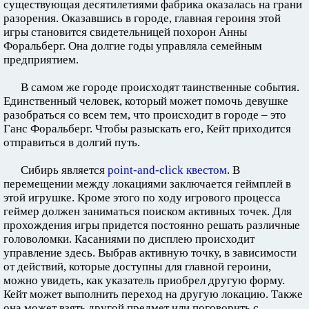
существующая десятилетиями фабрика оказалась на грани
разорения. Оказавшись в городе, главная героиня этой
игры становится свидетельницей похорон Анны
Форальберг. Она долгие годы управляла семейным
предприятием.
В самом же городе происходят таинственные события.
Единственный человек, который может помочь девушке
разобраться со всем тем, что происходит в городе – это
Ганс Форальберг. Чтобы разыскать его, Кейт приходится
отправиться в долгий путь.
Сибирь является
point-and-click квестом
. В
перемещении между локациями заключается геймплей в
этой игрушке. Кроме этого по ходу игрового процесса
геймер должен заниматься поиском активных точек. Для
прохождения игры придется постоянно решать различные
головоломки. Касаниями по дисплею происходит
управление здесь. Выбрав активную точку, в зависимости
от действий, которые доступны для главной героини,
можно увидеть, как указатель приобрел другую форму.
Кейт может выполнить переход на другую локацию. Также
она может взять другой предмет или поговорить с