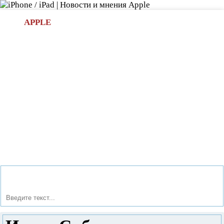
Л
APPLE
БИ.COM
»НОВОСТИ APPLE
АКСЕССУАРЫ
»ОБЗОРЫ
ПРИЛОЖЕНИЯ
»ИГРЫ
»
Новости в мире Apple про iPad | iPhone
»
Игры
» Игра
«Сибирь» теперь на Android и iOS