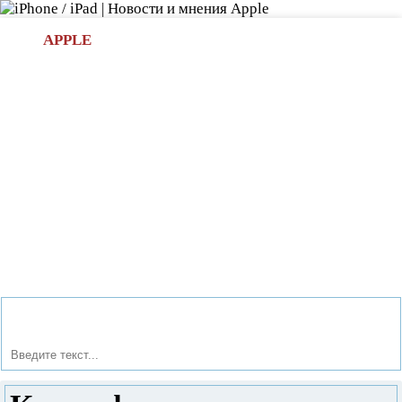
Л
APPLE
БИ.COM
»НОВОСТИ APPLE
АКСЕССУАРЫ
»ОБЗОРЫ
ПРИЛОЖЕНИЯ
»ИГРЫ
»
Новости в мире Apple про iPad | iPhone
»
Приложения
»
Какие форматы читает iBooks