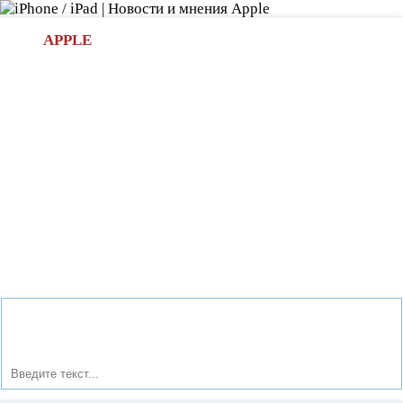
Л
APPLE
БИ.COM
»НОВОСТИ APPLE
АКСЕССУАРЫ
»ОБЗОРЫ
ПРИЛОЖЕНИЯ
»ИГРЫ
»
Новости в мире Apple про iPad | iPhone
»
Приложения
»
10 расширений для Firefox, которые делают браузер еще
проще и удобнее