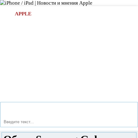
Л
APPLE
БИ.COM
»НОВОСТИ APPLE
АКСЕССУАРЫ
»ОБЗОРЫ
ПРИЛОЖЕНИЯ
»ИГРЫ
»
Новости в мире Apple про iPad | iPhone
»
Обзоры
» Обзор
Samsung Galaxy Note 10.1. Планшет и записная книжка