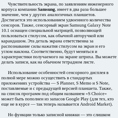
Чувствительность экрана, по заявлениям инженерного
корпуса компании
Samsung
, имеет в два раза большее
значение, чем у других аналогичных планшетов.
Достигается это использованием удвоенного количества
сенсоров. Также, сенсорный экран Samsung Galaxy Note
10.1 оснащен специальной матрицей, позволяющей
пользоваться стилусом, как обычной авторучкой или
карандашом. Эта деталь экрана ответственна за
распознавание силы нажатия стилусом на экран и его
углом наклона. Соответственно, будут меняться и
характеристики получаемого на экране штриха. Вы можете
делать записи, как на обычном тетрадном листе.
Использование особенностей сенсорного дисплея в
полной мере можно осуществить в стандартых
приложениях устройства — S Planner, S Memo и S Note,
поставляемые и с предыдущей версией планшета. Также,
на список программ под общим названием «S Choice»
может быть пополнен из запасов Google Play (для тех, кто
еще не в курсе — так теперь называется Android Market).
Но функции только записной книжки — это слишком