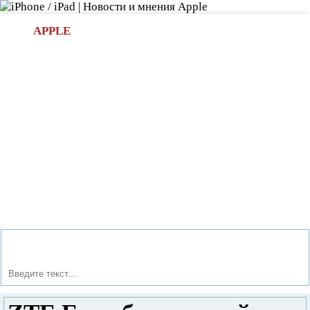
Л
APPLE
БИ.COM
»НОВОСТИ APPLE
АКСЕССУАРЫ
»ОБЗОРЫ
ПРИЛОЖЕНИЯ
»ИГРЫ
»
Новости в мире Apple про iPad | iPhone
»
Новости Apple
» ZTE Era - бюджетный четырехъядерник?