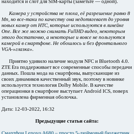
находится и слот для SIM-карты (заметьте — одной).
Камера у устройства не плоха, её разрешение равно 8
Мп, но все-таки по качеству она недотягевает до уровня
новых камер от HTC, которые используются в линейке
One. Все же можно снимать FullHD видео, некоторым
этого достаточно, а некоторые и вовсе не пользуются
камерой в смартфоне. Не обошлось и без фронтального
VGA-»глазка».
Приятно удивило наличие модуля NFC и Bluetooth 4.0.
ZTE Era поддерживает все современные способы передачи
данных. Пошла мода на смартфоны, выпускающие из
своих динамиков качественный звук, поэтому в новинке
используется технология Dolby Mobile. В качестве
операционки в смартфоне выступает Android ICS, поверх
установлена фирменная оболочка.
Дата: 12-03-2022, 16:32
Предыдущие статьи сайта:
Смартфон Lenovo A680 – просто 5-дюймовый бюджетник