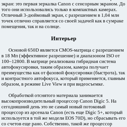
экран: это первая зеркалка Canon с сенсорным экраном. До
того они использовались только в компактных камерах.
Отличный 3-дюймовый экран, с разрешением в 1,04 млн
точек отлично справляется со своей задачей как в сумраке
помещения, так и на солнце.
Интерьер
Основой 650D является CMOS-матрица с разрешением
в 18 Мп (эффективное разрешение) и диапазоном ISO от
100–12800. В матрице реализована гибридная система
автофокусировки, таким образом, камера получает
преимущества как от фазовой фокусировки (быстрота), так
и контрастного автофокуса, который применяется, главным
образом, в режиме Live View и при видеосъемке.
Обработкой отснятого материала занимается
высокопроизводительный процессор Canon Digic 5. На
сегодняшний день это не самый новый потоковый
процессор из арсенала Canon (есть еще Digic 5+, который
используется в той же модели EOS 70D), но сбрасывать его
со счетов еще рано. Собственно, такой же процессор