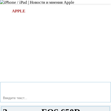
Л
APPLE
БИ.COM
»НОВОСТИ APPLE
АКСЕССУАРЫ
»ОБЗОРЫ
ПРИЛОЖЕНИЯ
»ИГРЫ
»
Новости в мире Apple про iPad | iPhone
»
Новости Apple
» Зеркалка EOS 650D от Canon