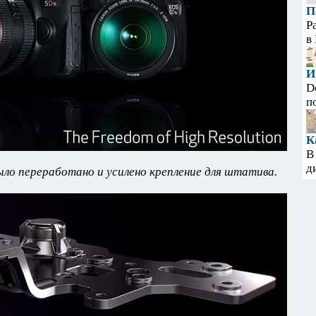
П
Р
в
И
D
п
К
В
д
ло переработано и усилено крепление для штатива.