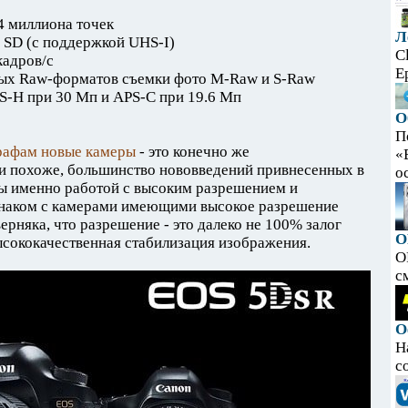
4 миллиона точек
Л
и SD (с поддержкой UHS-I)
C
кадров/с
E
ных Raw-форматов съемки фото M-Raw и S-Raw
S-H при 30 Мп и APS-C при 19.6 Мп
О
П
рафам новые камеры
- это конечно же
«
и похоже, большинство нововведений привнесенных в
ос
ы именно работой с высоким разрешением и
о знаком с камерами имеющими высокое разрешение
рняка, что разрешение - это далеко не 100% залог
O
ысококачественная стабилизация изображения.
O
с
О
Н
с