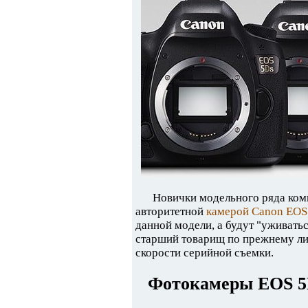
Новички модельного ряда комп
авторитетной
камерой Canon EOS 
данной модели, а будут "уживатьс
старший товарищ по прежнему лид
скорости серийной съемки.
Фотокамеры EOS 5