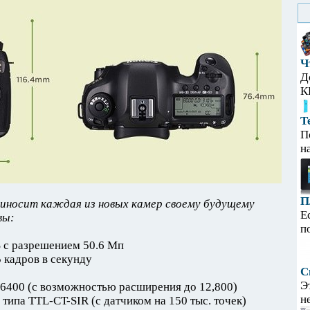
Ч
Д
К
Т
П
н
П
иносит каждая из новых камер своему будущему
Е
вы:
п
 с разрешением 50.6 Мп
 кадров в секунду
С
Э
-6400 (с возможностью расширения до 12,800)
н
типа TTL-CT-SIR (с датчиком на 150 тыс. точек)