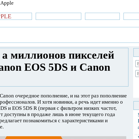
PPLE
би.com
»Новости Apple
Аксессуары
»Об
| iPhone
»
Новости Apple
» 50 не оттенков, а
р Canon EOS 5DS и Canon EOS 5DS R
, а миллионов пикселей
anon EOS 5DS и Canon
Canon очередное пополнение, и на этот раз пополнение
профессионалов. И хотя новинки, а речь идет именно о
DS и EOS 5DS R (первая с фильтром низких частот,
дут доступны в продаже лишь в июне текущего года
предлагает познакомиться с характеристиками и
е.