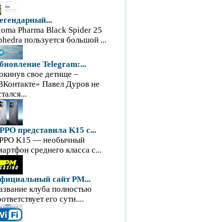
егендарный...
loma Pharma Black Spider 25
phedra пользуется большой ...
бновление Telegram:...
окинув свое детище –
ВКонтакте» Павел Дуров не
тался...
PPO представила K15 с...
PPO K15 — необычный
мартфон среднего класса с...
фициальный сайт PM...
азвание клуба полностью
оответствует его сути....