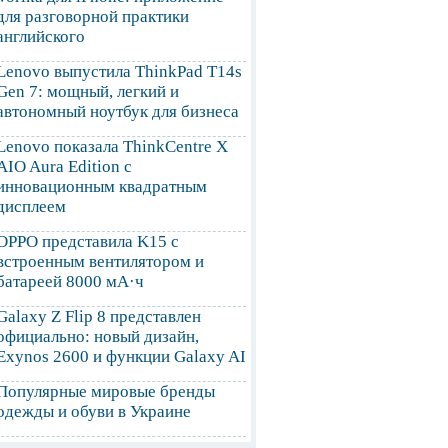
для разговорной практики
английского
Lenovo выпустила ThinkPad T14s
Gen 7: мощный, легкий и
автономный ноутбук для бизнеса
Lenovo показала ThinkCentre X
AIO Aura Edition с
инновационным квадратным
дисплеем
OPPO представила K15 с
встроенным вентилятором и
батареей 8000 мА·ч
Galaxy Z Flip 8 представлен
официально: новый дизайн,
Exynos 2600 и функции Galaxy AI
Популярные мировые бренды
одежды и обуви в Украине