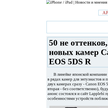
л
A
»
Новости в мире Apple про iPad 
миллионов пикселей новых каме
50 не оттенков
новых камер C
EOS 5DS R
В линейке японской компании 
в рядах камер для энтузиастов и 
двух камерах сразу - Canon EOS 5
вторая - без соответственно), бу
анонс состоялся и сайт Lapplebi 
особенностями устройств поближ