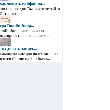
одключить вайфай на...
ано или поздно Вы захотите зайти
 Интернет на...
гра Doodle Jump...
oodle Jump завоевала свою
опулярность не на графике,...
ак сделать запись...
 самом начале для видеозаписи с
исплея iPhone нужно было...