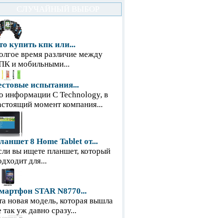
СЛУЧАЙНЫЙ ВЫБОР
то купить кпк или...
олгое время различие между
ПК и мобильными...
естовые испытания...
о информации С Technology, в
астоящий момент компания...
ланшет 8 Home Tablet от...
сли вы ищете планшет, который
одходит для...
мартфон STAR N8770...
та новая модель, которая вышла
е так уж давно сразу...