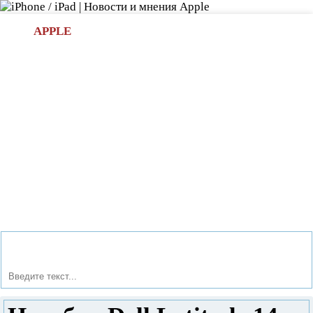
Л
APPLE
БИ.COM
»НОВОСТИ APPLE
АКСЕССУАРЫ
»ОБЗОРЫ
ПРИЛОЖЕНИЯ
»ИГРЫ
»
Новости в мире Apple про iPad | iPhone
»
Новости Apple
» Ноутбук Dell Latitude 14 Rugged Extreme 7404