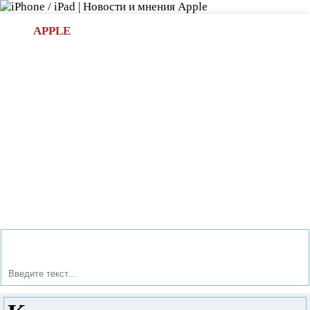
Л
APPLE
БИ.COM
»НОВОСТИ APPLE
АКСЕССУАРЫ
»ОБЗОРЫ
ПРИЛОЖЕНИЯ
»ИГРЫ
»
Новости в мире Apple про iPad | iPhone
»
Новости Apple
» Купить задние крышки на телефон Huawei