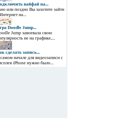
одключить вайфай на...
ано или поздно Вы захотите зайти
 Интернет на...
гра Doodle Jump...
oodle Jump завоевала свою
опулярность не на графике,...
ак сделать запись...
 самом начале для видеозаписи с
исплея iPhone нужно было...