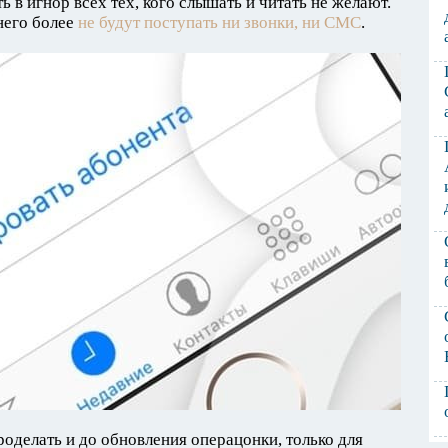
 в игнор всех тех, кого слышать и читать не желают.
него более
не будут поступать ни звонки, ни СМС
.
оделать и до обновления операцонки, только для