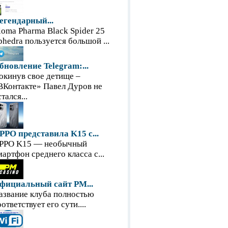
егендарный...
loma Pharma Black Spider 25
phedra пользуется большой ...
бновление Telegram:...
окинув свое детище –
ВКонтакте» Павел Дуров не
тался...
PPO представила K15 с...
PPO K15 — необычный
мартфон среднего класса с...
фициальный сайт PM...
азвание клуба полностью
оответствует его сути....