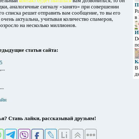
ательный
контакт будет пытаться
вам дозвониться, то он
П
удки, аналогичные сигналу «занято» при совершении
Р
го списка решит отправить вам сообщение, то вы его
в
 очень актуальна, учитывая количество спамеров,
возросло на несколько миллионов.
И
D
п
едыдущие статьи сайта:
К
5
В
..
д
..
айн
я? Ставь лайки, рассказывай друзьям!