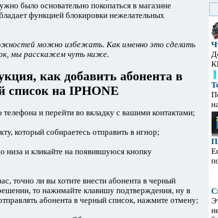
ужно было основательно покопаться в магазине
обладает функцией блокировки нежелательных
ложностей можно избежать. Как именно это сделать
Ч
сок, мы расскажем чуть ниже.
Д
К
кция, как добавить абонента в
Т
й список на IPHONE
П
н
 телефона и перейти во вкладку с вашими контактами;
акту, который собираетесь отправить в игнор;
П
Е
до низа и кликайте на появившуюся кнопку
п
вас, точно ли вы хотите внести абонента в черный
 решении, то нажимайте клавишу подтверждения, ну в
С
 отправлять абонента в черный список, нажмите отмену;
Э
н