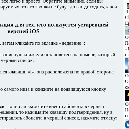
 все легко и просто. Обратите внимание, если вы
ируемых, то его звонки не будут до вас доходить, как и
Л
C
E
кция для тех, кто пользуется устаревшей
версией iOS
О
 затем кликайте по вкладке «недавние»;
П
«
ю записную книжку и остановитесь на номере, который
ос
в черный список;
ться клавиши «i», она расположена по правой стороне
O
O
с
до самого низа и кликните на появившуюся кнопку
О
вас, точно ли вы хотите внести абонента в черный
Н
 решении, то нажимайте клавишу подтверждения, ну в
с
 отправлять абонента в черный список, нажмите отмену;