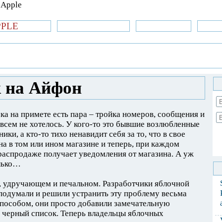
PPLE
би.com
»Новости Apple
Аксессуары
»Об
| iPhone
»
Новости Apple
» Черный список
 на Айфон
ка на примете есть пара – тройка номеров, сообщения и
овсем не хотелось. У кого-то это бывшие возлюбленные
ки, а кто-то тихо ненавидит себя за то, что в свое
на в том или ином магазине и теперь, при каждом
 распродаже получает уведомления от магазина. А уж
олько…
м, удручающем и печальном. Разработчики яблочной
 подумали и решили устранить эту проблему весьма
способом, они просто добавили замечательную
 черный список. Теперь владельцы яблочных