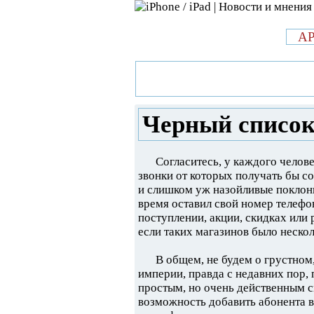
л
A
»
Новости в мире Apple про iPad 
на Айфон
Черный список
Согласитесь, у каждого челове
звонки от которых получать бы с
и слишком уж назойливые поклонни
время оставил свой номер телефо
поступлении, акции, скидках или
если таких магазинов было неск
В общем, не будем о грустно
империи, правда с недавних пор,
простым, но очень действенным 
возможность добавить абонента в