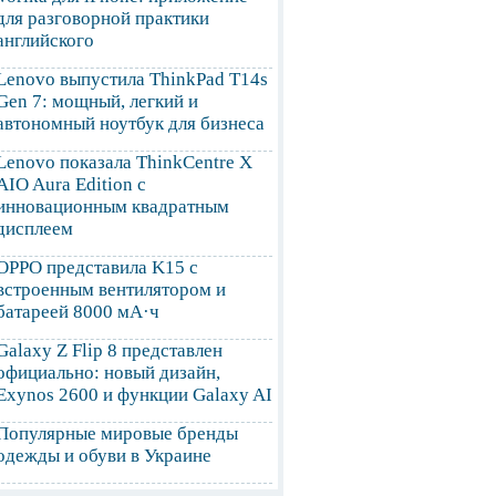
для разговорной практики
английского
Lenovo выпустила ThinkPad T14s
Gen 7: мощный, легкий и
автономный ноутбук для бизнеса
Lenovo показала ThinkCentre X
AIO Aura Edition с
инновационным квадратным
дисплеем
OPPO представила K15 с
встроенным вентилятором и
батареей 8000 мА·ч
Galaxy Z Flip 8 представлен
официально: новый дизайн,
Exynos 2600 и функции Galaxy AI
Популярные мировые бренды
одежды и обуви в Украине