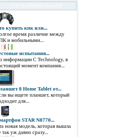
СЛУЧАЙНЫЙ ВЫБОР
то купить кпк или...
олгое время различие между
ПК и мобильными...
естовые испытания...
о информации С Technology, в
астоящий момент компания...
ланшет 8 Home Tablet от...
сли вы ищете планшет, который
одходит для...
мартфон STAR N8770...
та новая модель, которая вышла
е так уж давно сразу...