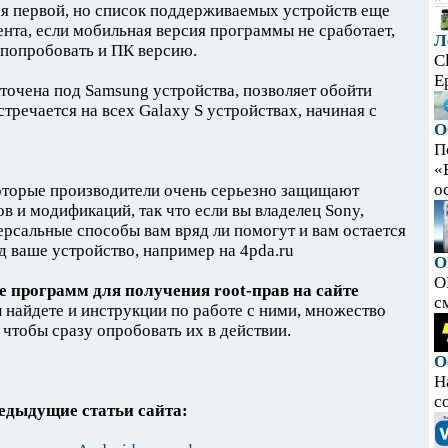
ая первой, но список поддерживаемых устройств еще
нта, если мобильная версия программы не сработает,
Л
 попробовать и ПК версию.
C
E
аточена под Samsung устройства, позволяет обойти
тречается на всех Galaxy S устройствах, начиная с
О
П
«
ос
оторые производители очень серьезно защищают
ов и модификаций, так что если вы владелец Sony,
ерсальные способы вам вряд ли помогут и вам остается
д ваше устройство, например на 4pda.ru
O
O
 программ для получения root-прав на сайте
с
ы найдете и инструкции по работе с ними, множество
чтобы сразу опробовать их в действии.
О
Н
с
едыдущие статьи сайта: