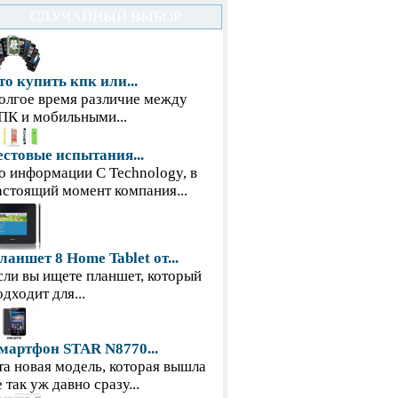
СЛУЧАЙНЫЙ ВЫБОР
то купить кпк или...
олгое время различие между
ПК и мобильными...
естовые испытания...
о информации С Technology, в
астоящий момент компания...
ланшет 8 Home Tablet от...
сли вы ищете планшет, который
одходит для...
мартфон STAR N8770...
та новая модель, которая вышла
е так уж давно сразу...