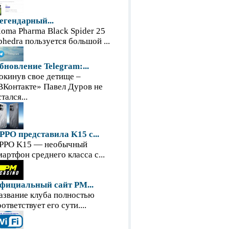
егендарный...
loma Pharma Black Spider 25
phedra пользуется большой ...
бновление Telegram:...
окинув свое детище –
ВКонтакте» Павел Дуров не
тался...
PPO представила K15 с...
PPO K15 — необычный
мартфон среднего класса с...
фициальный сайт PM...
азвание клуба полностью
оответствует его сути....