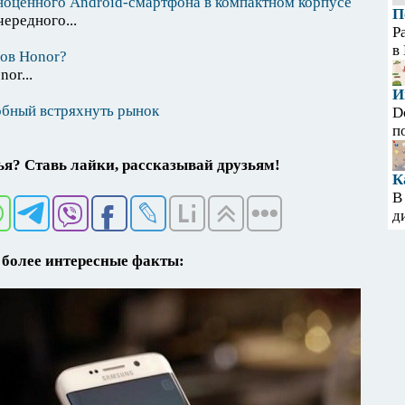
лноценного Android-смартфона в компактном корпусе
П
ередного...
Р
в
нов Honor?
or...
И
собный встряхнуть рынок
D
п
я? Ставь лайки, рассказывай друзьям!
К
В
д
более интересные факты: