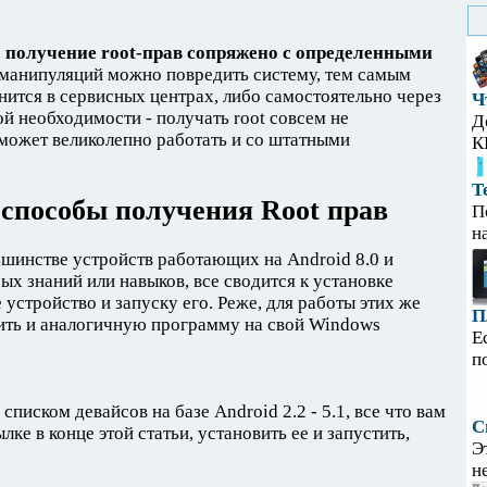
о получение root-прав сопряжено с определенными
х манипуляций можно повредить систему, тем самым
нится в сервисных центрах, либо самостоятельно через
Ч
ной необходимости - получать root совсем не
Д
 может великолепно работать и со штатными
К
Т
способы получения Root прав
П
н
шинстве устройств работающих на Android 8.0 и
ых знаний или навыков, все сводится к установке
устройство и запуску его. Реже, для работы этих же
П
ить и аналогичную программу на свой Windows
Е
п
списком девайсов на базе Android 2.2 - 5.1, все что вам
С
ке в конце этой статьи, установить ее и запустить,
Э
н