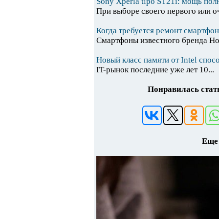
Sony Xperia tipo ST21i: мощь по
При выборе своего первого или оч
Когда требуется ремонт смартфо
Смартфоны известного бренда Hon
Новый класс памяти от Intel спо
IT-рынок последние уже лет 10...
Понравилась стать
Еще 