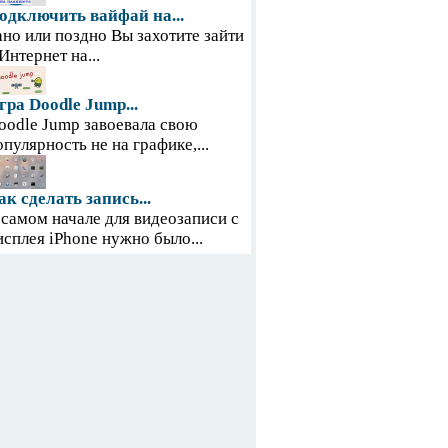
одключить вайфай на...
ано или поздно Вы захотите зайти
 Интернет на...
гра Doodle Jump...
oodle Jump завоевала свою
опулярность не на графике,...
ак сделать запись...
 самом начале для видеозаписи с
исплея iPhone нужно было...