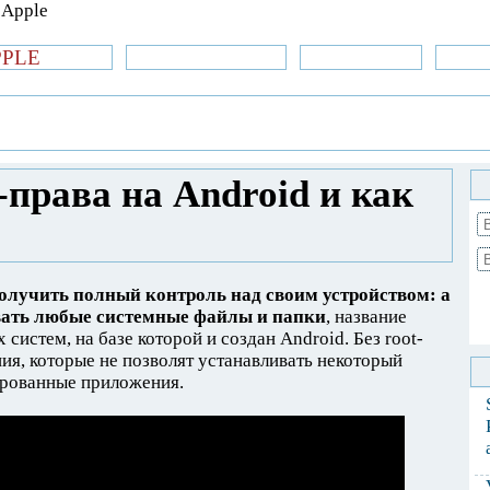
PPLE
би.com
»Новости Apple
Аксессуары
»Об
| iPhone
»
Новости Apple
» Что такое Root-
ить?
-права на Android и как
олучить полный контроль над своим устройством: а
вать любые системные файлы и папки
, название
 систем, на базе которой и создан Android. Без root-
ия, которые не позволят устанавливать некоторый
рованные приложения.