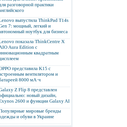
для разговорной практики
английского
Lenovo выпустила ThinkPad T14s
Gen 7: мощный, легкий и
автономный ноутбук для бизнеса
Lenovo показала ThinkCentre X
AIO Aura Edition с
инновационным квадратным
дисплеем
OPPO представила K15 с
встроенным вентилятором и
батареей 8000 мА·ч
Galaxy Z Flip 8 представлен
официально: новый дизайн,
Exynos 2600 и функции Galaxy AI
Популярные мировые бренды
одежды и обуви в Украине