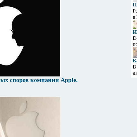
П
Р
в
И
D
п
К
В
д
ых споров компании Apple.