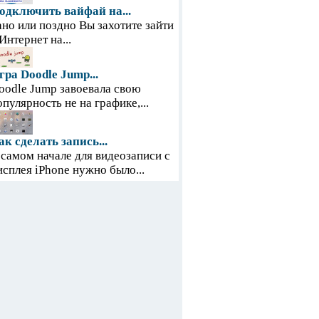
одключить вайфай на...
ано или поздно Вы захотите зайти
 Интернет на...
гра Doodle Jump...
oodle Jump завоевала свою
опулярность не на графике,...
ак сделать запись...
 самом начале для видеозаписи с
исплея iPhone нужно было...