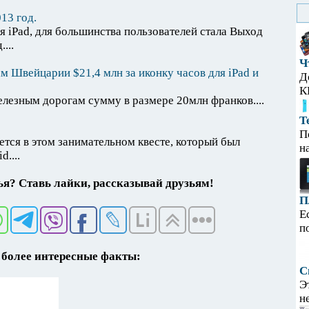
13 год.
я iPad, для большинства пользователей стала Выход
...
Ч
м Швейцарии $21,4 млн за иконку часов для iPad и
Д
К
лезным дорогам сумму в размере 20млн франков....
Т
П
тся в этом занимательном квесте, который был
н
....
я? Ставь лайки, рассказывай друзьям!
П
Е
п
более интересные факты:
С
Э
н