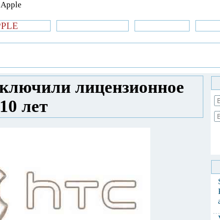
PPLE
би.com
»Новости Apple
Аксессуары
»Об
| iPhone
»
Новости Apple
» Apple и HTC
ние на 10 лет
аключили лицензионное
10 лет