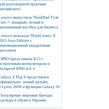
для разговорной практики
английского
Lenovo выпустила ThinkPad T14s
Gen 7: мощный, легкий и
автономный ноутбук для бизнеса
Lenovo показала ThinkCentre X
AIO Aura Edition с
инновационным квадратным
дисплеем
OPPO представила K15 с
встроенным вентилятором и
батареей 8000 мА·ч
Galaxy Z Flip 8 представлен
официально: новый дизайн,
Exynos 2600 и функции Galaxy AI
Популярные мировые бренды
одежды и обуви в Украине