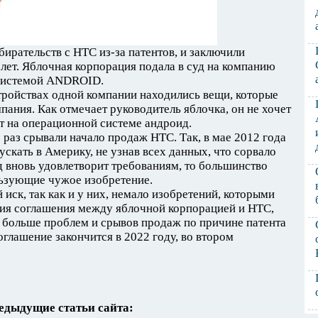
бирательств с НТС из-за патентов, и заключили
лет. Яблочная корпорация подала в суд на компанию
системой ANDROID.
стройствах одной компании находились вещи, которые
пания. Как отмечает руководитель яблочка, он не хочет
ет на операционной системе андроид.
 раз срывали начало продаж НТС. Так, в мае 2012 года
ускать в Америку, не узнав всех данных, что сорвало
д вновь удовлетворит требованиям, то большинство
ьзующие чужое изобретение.
иск, так как и у них, немало изобретений, которыми
ния соглашения между яблочной корпорацией и НТС,
 больше проблем и срывов продаж по причине патента
оглашение закончится в 2022 году, во втором
едыдущие статьи сайта: