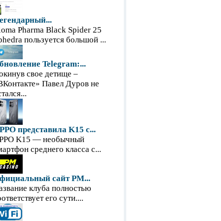
егендарный...
loma Pharma Black Spider 25
phedra пользуется большой ...
бновление Telegram:...
окинув свое детище –
ВКонтакте» Павел Дуров не
тался...
PPO представила K15 с...
PPO K15 — необычный
мартфон среднего класса с...
фициальный сайт PM...
азвание клуба полностью
оответствует его сути....