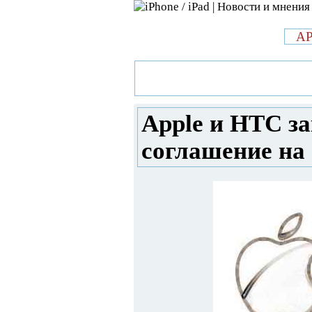
л
A
»
Новости в мире Apple про iPad 
заключили лицензионное соглаше
Apple и HTC з
соглашение на 