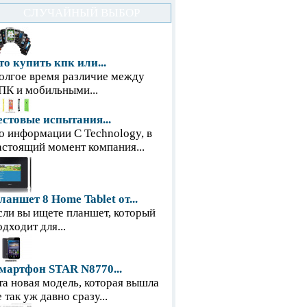
СЛУЧАЙНЫЙ ВЫБОР
то купить кпк или...
олгое время различие между
ПК и мобильными...
естовые испытания...
о информации С Technology, в
астоящий момент компания...
ланшет 8 Home Tablet от...
сли вы ищете планшет, который
одходит для...
мартфон STAR N8770...
та новая модель, которая вышла
е так уж давно сразу...