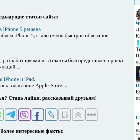
едыдущие статьи сайта:
Ч
а iPhone 5 решена
Д
лем iPhone 5, стало очень быстрое облезание
К
Т
П
, разработчиками из Атланты был представлен проект
н
нкций....
 iPhone и iPad.
сь в магазине Apple-Store....
П
Е
я? Ставь лайки, рассказывай друзьям!
п
С
Э
н
более интересные факты: