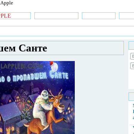
PPLE
би.com
»Новости Apple
Аксессуары
»Об
| iPhone
»
Игры
» Дело о пропавшем Санте
шем Санте