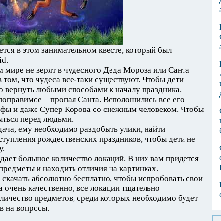
тся в этом занимательном квесте, который был
id.
 мире не верят в чудесного Деда Мороза или Санта
в том, что чудеса все-таки существуют. Чтобы дети
мо вернуть любыми способами к началу праздника.
оправимое – пропал Санта. Всполошились все его
льфы и даже Супер Корова со снежным человеком. Чтобы
ыться перед людьми.
дача, ему необходимо раздобыть улики, найти
аступления рождественских праздников, чтобы дети не
у.
дает большое количество локаций. В них вам придется
предметы и находить отличия на картинках.
 скачать абсолютно бесплатно, чтобы испробовать свои
а очень качественно, все локации тщательно
личество предметов, среди которых необходимо будет
в на вопросы.