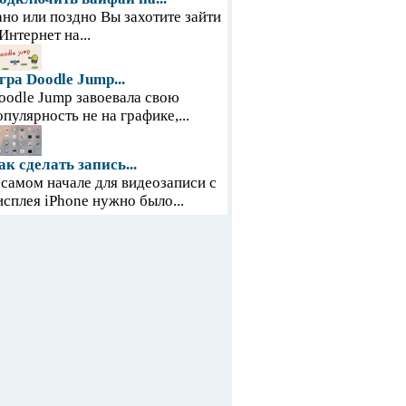
ано или поздно Вы захотите зайти
 Интернет на...
гра Doodle Jump...
oodle Jump завоевала свою
опулярность не на графике,...
ак сделать запись...
 самом начале для видеозаписи с
исплея iPhone нужно было...