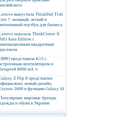
английского
Lenovo выпустила ThinkPad T14s
Gen 7: мощный, легкий и
автономный ноутбук для бизнеса
Lenovo показала ThinkCentre X
AIO Aura Edition с
инновационным квадратным
дисплеем
OPPO представила K15 с
встроенным вентилятором и
батареей 8000 мА·ч
Galaxy Z Flip 8 представлен
официально: новый дизайн,
Exynos 2600 и функции Galaxy AI
Популярные мировые бренды
одежды и обуви в Украине