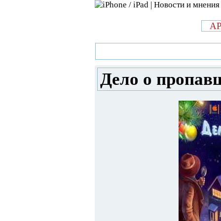
л
A
»
Новости в мире Apple про iPad 
Дело о пропав