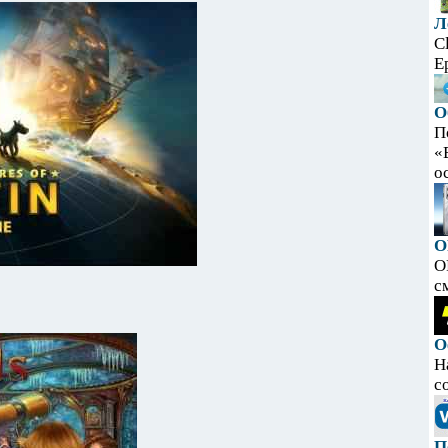
Л
C
E
О
П
«
ос
O
O
с
О
Н
с
П