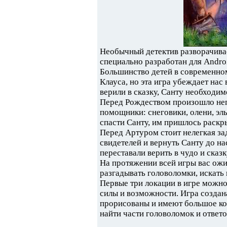
Необычный детектив разворачивае
специально разработан для Andro
Большинство детей в современном
Клауса, но эта игра убеждает нас 
верили в сказку, Санту необходи
Перед Рождеством произошло неп
помощники: снеговики, олени, э
спасти Санту, им пришлось раскр
Перед Артуром стоит нелегкая за
свидетелей и вернуть Санту до н
переставали верить в чудо и сказк
На протяжении всей игры вас ожи
разгадывать головоломки, искать 
Первые три локации в игре можно
силы и возможности. Игра создан
прорисованы и имеют большое ко
найти части головоломок и ответо