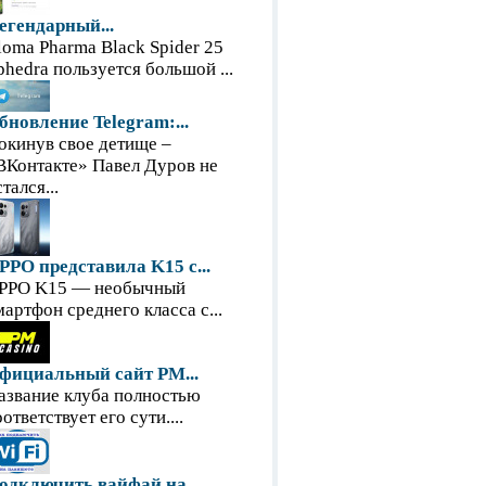
егендарный...
loma Pharma Black Spider 25
phedra пользуется большой ...
бновление Telegram:...
окинув свое детище –
ВКонтакте» Павел Дуров не
тался...
PPO представила K15 с...
PPO K15 — необычный
мартфон среднего класса с...
фициальный сайт PM...
азвание клуба полностью
оответствует его сути....
одключить вайфай на...