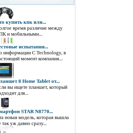
СЛУЧАЙНЫЙ ВЫБОР
то купить кпк или...
олгое время различие между
ПК и мобильными...
естовые испытания...
о информации С Technology, в
астоящий момент компания...
ланшет 8 Home Tablet от...
сли вы ищете планшет, который
одходит для...
мартфон STAR N8770...
та новая модель, которая вышла
е так уж давно сразу...