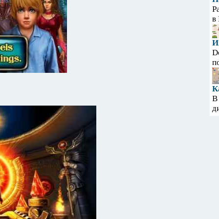
Р
в
И
D
п
К
В
д