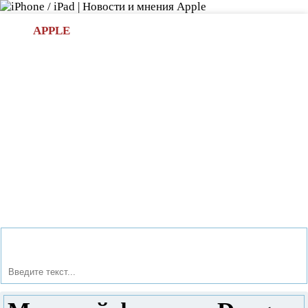
Л
APPLE
БИ.COM
»НОВОСТИ APPLE
АКСЕССУАРЫ
»ОБЗОРЫ
ПРИЛОЖЕНИЯ
»ИГРЫ
»
Новости в мире Apple про iPad | iPhone
»
Новости Apple
» Мощный флагман Doogee F3 Pro за разумную цену