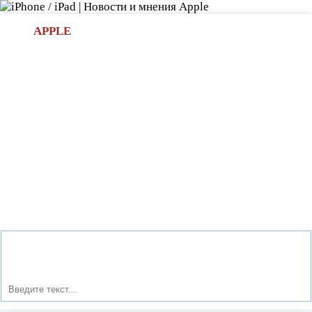
Л
APPLE
БИ.COM
»НОВОСТИ APPLE
АКСЕССУАРЫ
»ОБЗОРЫ
ПРИЛОЖЕНИЯ
»ИГРЫ
»
Новости в мире Apple про iPad | iPhone
»
Новости Apple
» Новый флагман Xperia Z4 от Sony: Snapdragon 810 и 5.2''
экран