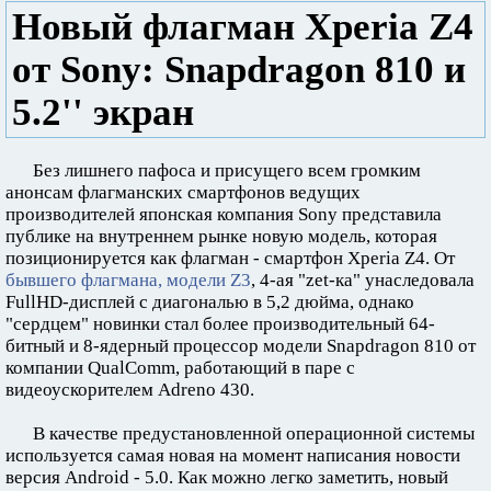
Новый флагман Xperia Z4
от Sony: Snapdragon 810 и
5.2'' экран
Без лишнего пафоса и присущего всем громким
анонсам флагманских смартфонов ведущих
производителей японская компания Sony представила
публике на внутреннем рынке новую модель, которая
позиционируется как флагман - смартфон Xperia Z4. От
бывшего флагмана, модели Z3
, 4-ая "zet-ка" унаследовала
FullHD-дисплей с диагональю в 5,2 дюйма, однако
"сердцем" новинки стал более производительный 64-
битный и 8-ядерный процессор модели Snapdragon 810 от
компании QualComm, работающий в паре с
видеоускорителем Adreno 430.
В качестве предустановленной операционной системы
используется самая новая на момент написания новости
версия Android - 5.0. Как можно легко заметить, новый