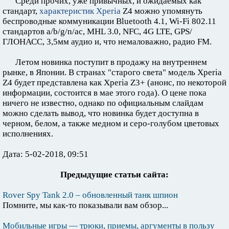
Среди прочих, уже привычных, и ожидаемых как
стандарт,
характеристик Xperia
Z4 можно упомянуть
беспроводные коммуникации Bluetooth 4.1, Wi-Fi 802.11
стандартов a/b/g/n/ac, MHL 3.0, NFC, 4G LTE, GPS/
ГЛОНАСС, 3,5мм аудио и, что немаловажно, радио FM.
Летом новинка поступит в продажу на внутреннем
рынке, в Японии. В странах "старого света" модель Xperia
Z4 будет представлена как Xperia Z3+ (анонс, по некоторой
информации, состоится в мае этого года). О цене пока
ничего не известно, однако по официальным слайдам
можно сделать вывод, что новинка будет доступна в
черном, белом, а также медном и серо-голубом цветовых
исполнениях.
Дата: 5-02-2018, 09:51
Предыдущие статьи сайта:
Rover Spy Tank 2.0 – обновленный танк шпион
Помните, мы как-то показывали вам обзор...
Мобильные игры — трюки, приемы, аргументы в пользу