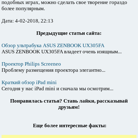
подобных играх, можно сделать свое творение гораздо
более популярным.
Дата: 4-02-2018, 22:13
Предыдущие статьи сайта:
Обзор ультрабука ASUS ZENBOOK UX305FA
ASUS ZENBOOK UX305FA владеет очень изящным...
Проектор Philips Screeneo
Проблему размещения проектора элегантно...
Краткий обзор iPad mini
Сегодня у нас iPad mini и сначала мы осмотрим...
Понравилась статья? Ставь лайки, рассказывай
друзьям!
Еще более интересные факты: