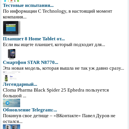
Тестовые испытания...
По информации С Technology, в настоящий момент
компания...
Планшет 8 Home Tablet от...
Если вы ищете планшет, который подходит для...
Смартфон STAR N8770...
Эта новая модель, которая вышла не так уж давно сразу...
Легендарный...
Cloma Pharma Black Spider 25 Ephedra пользуется
большой ...
Обновление Telegram:...
Покинув свое детище – «ВКонтакте» Павел Дуров не
остался...