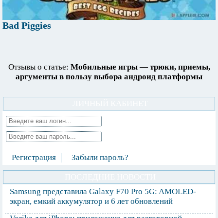
Bad Piggies
Отзывы о статье:
Мобильные игры — трюки, приемы,
аргументы в пользу выбора андроид платформы
ЛИЧНЫЙ КАБИНЕТ
Регистрация
Забыли пароль?
ПОСЛЕДНИЕ НОВОСТИ
Samsung представила Galaxy F70 Pro 5G: AMOLED-
экран, емкий аккумулятор и 6 лет обновлений