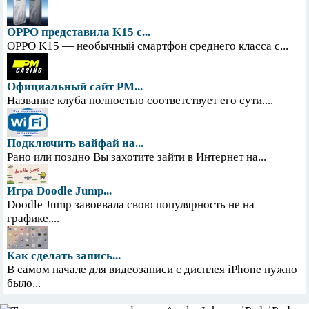
OPPO представила K15 с...
OPPO K15 — необычный смартфон среднего класса с...
Официальный сайт PM...
Название клуба полностью соответствует его сути....
Подключить вайфай на...
Рано или поздно Вы захотите зайти в Интернет на...
Игра Doodle Jump...
Doodle Jump завоевала свою популярность не на
графике,...
Как сделать запись...
В самом начале для видеозаписи с дисплея iPhone нужно
было...