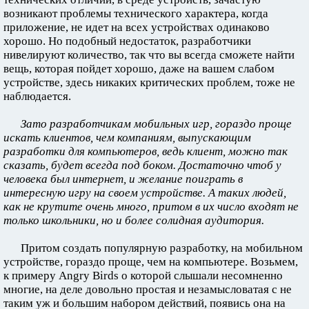
возникают проблемы технического характера, когда
приложение, не идет на всех устройствах одинаково
хорошо. Но подобный недостаток, разработчики
нивелируют количество, так что вы всегда сможете найти
вещь, которая пойдет хорошо, даже на вашем слабом
устройстве, здесь никаких критических проблем, тоже не
наблюдается.
Зато разработчикам мобильных игр, гораздо проще
искать клиентов, чем компаниям, выпускающим
разработки для компьютеров, ведь клиент, можно так
сказать, будет всегда под боком. Достаточно чтоб у
человека был интернет, и желание поиграть в
интересную игру на своем устройстве. А таких людей,
как не крутите очень много, притом в их число входят не
только школьники, но и более солидная аудитория.
Притом создать популярную разработку, на мобильном
устройстве, гораздо проще, чем на компьютере. Возьмем,
к примеру Angry Birds о которой слышали несомненно
многие, на деле довольно простая и незамысловатая с не
таким уж и большим набором действий, появись она на