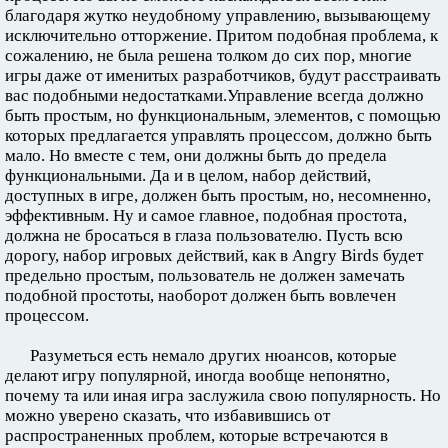
благодаря жутко неудобному управлению, вызывающему
исключительно отторжение. Притом подобная проблема, к
сожалению, не была решена толком до сих пор, многие
игры даже от именитых разработчиков, будут расстраивать
вас подобными недостатками.Управление всегда должно
быть простым, но функциональным, элементов, с помощью
которых предлагается управлять процессом, должно быть
мало. Но вместе с тем, они должны быть до предела
функциональными. Да и в целом, набор действий,
доступных в игре, должен быть простым, но, несомненно,
эффективным. Ну и самое главное, подобная простота,
должна не бросаться в глаза пользователю. Пусть всю
дорогу, набор игровых действий, как в Angry Birds будет
предельно простым, пользователь не должен замечать
подобной простоты, наоборот должен быть вовлечен
процессом.
Разуметься есть немало других нюансов, которые
делают игру популярной, иногда вообще непонятно,
почему та или иная игра заслужила свою популярность. Но
можно уверено сказать, что избавившись от
распространенных проблем, которые встречаются в