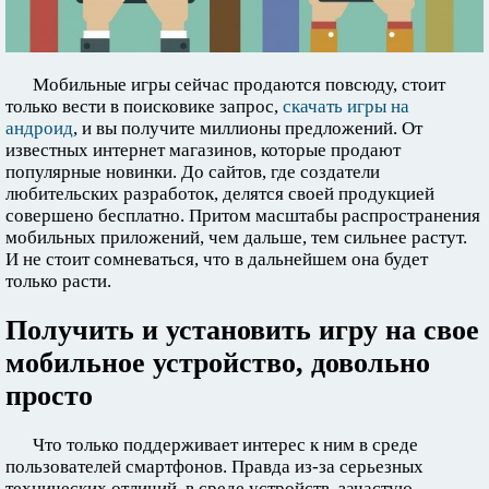
Мобильные игры сейчас продаются повсюду, стоит
только вести в поисковике запрос,
скачать игры на
андроид
, и вы получите миллионы предложений. От
известных интернет магазинов, которые продают
популярные новинки. До сайтов, где создатели
любительских разработок, делятся своей продукцией
совершено бесплатно. Притом масштабы распространения
мобильных приложений, чем дальше, тем сильнее растут.
И не стоит сомневаться, что в дальнейшем она будет
только расти.
Получить и установить игру на свое
мобильное устройство, довольно
просто
Что только поддерживает интерес к ним в среде
пользователей смартфонов. Правда из-за серьезных
технических отличий, в среде устройств, зачастую