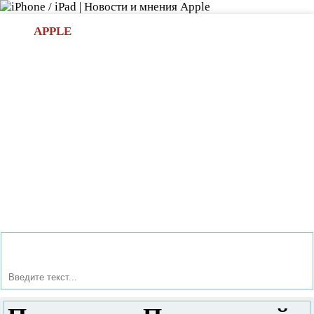
Л
APPLE
БИ.COM
»НОВОСТИ APPLE
АКСЕССУАРЫ
»ОБЗОРЫ
ПРИЛОЖЕНИЯ
»ИГРЫ
»
Новости в мире Apple про iPad | iPhone
»
Новости Apple
» Планшеты. Правильный выбор при покупке