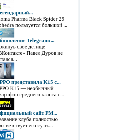
егендарный...
loma Pharma Black Spider 25
phedra пользуется большой ...
бновление Telegram:...
окинув свое детище –
ВКонтакте» Павел Дуров не
тался...
PPO представила K15 с...
PPO K15 — необычный
мартфон среднего класса с...
фициальный сайт PM...
азвание клуба полностью
оответствует его сути....