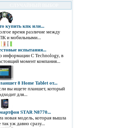
СЛУЧАЙНЫЙ ВЫБОР
то купить кпк или...
олгое время различие между
ПК и мобильными...
естовые испытания...
о информации С Technology, в
астоящий момент компания...
ланшет 8 Home Tablet от...
сли вы ищете планшет, который
одходит для...
мартфон STAR N8770...
та новая модель, которая вышла
е так уж давно сразу...