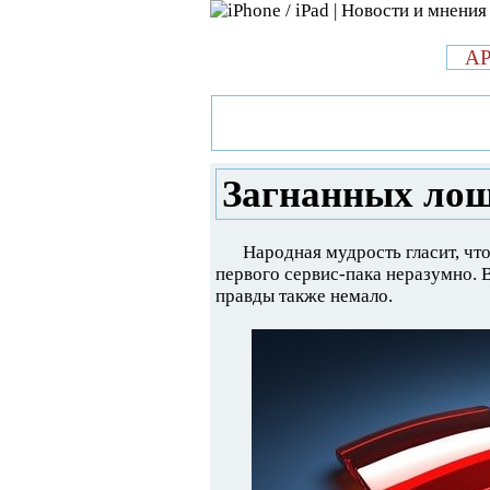
л
A
»
Новости в мире Apple про iPad 
лошадей пристреливают?
Загнанных лош
Народная мудрость гласит, чт
первого сервис-пака неразумно. В
правды также немало.