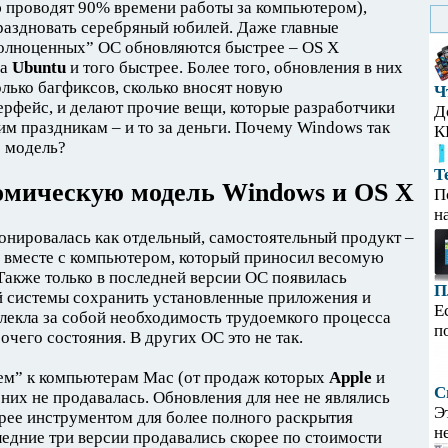
ю проводят 90% времени работы за компьютером),
раздновать серебряный юбилей. Даже главные
олноценных” ОС обновляются быстрее – OS X
 а
Ubuntu
и того быстрее. Более того, обновления в них
олько багфиксов, сколько вносят новую
Ч
рфейс, и делают прочие вещи, которые разработчики
Д
м праздникам – и то за деньги. Почему Windows так
К
ю модель?
Т
номическую модель Windows и OS X
П
н
нировалась как отдельный, самостоятельный продукт –
и вместе с компьютером, который приносил весомую
 Также только в последней версии ОС появилась
П
й системы сохранить установленные приложения и
Е
влекла за собой необходимость трудоемкого процесса
п
чего состояния. В других ОС это не так.
м” к компьютерам Mac (от продаж которых
Apple
и
С
 них не продавалась. Обновления для нее не являлись
Э
орее инструментом для более полного раскрытия
н
едние три версии продавались скорее по стоимости