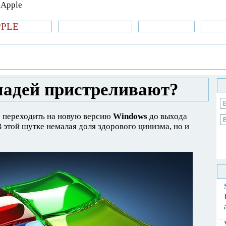
PPLE
би.com
»Новости Apple
Аксессуары
»Об
| iPhone
»
Новости Apple
» Загнанных
адей пристреливают?
о переходить на новую версию
Windows
до выхода
 этой шутке немалая доля здорового цинизма, но и