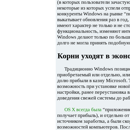
(в которых пользователи зачасту
некоторые из которых успели отп
конкуренты Windows на рынке “п
выкатывает обновления раз в год,
имеют характер не только и не ст
функциональность, изменяют инте
Windows делают только по больши
долго не могла принять подобну
Корни уходят в эко
Традиционно Windows позицио
приобретаемый или отдельно, ил
долю прибыли в казну Microsoft.
возможность при установке ново
настройки, ранее переустановка 
доведения свежей системы до рабо
OS X всегда была
“приложение
получает прибыль), и отдельно от
источником заработка, а были ск
возможностей компьютеров. Посл