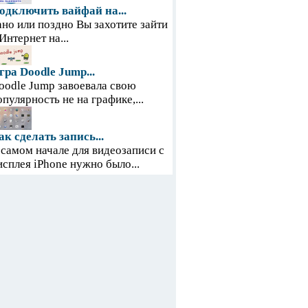
одключить вайфай на...
ано или поздно Вы захотите зайти
 Интернет на...
гра Doodle Jump...
oodle Jump завоевала свою
опулярность не на графике,...
ак сделать запись...
 самом начале для видеозаписи с
исплея iPhone нужно было...