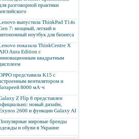
для разговорной практики
английского
Lenovo выпустила ThinkPad T14s
Gen 7: мощный, легкий и
автономный ноутбук для бизнеса
Lenovo показала ThinkCentre X
AIO Aura Edition с
инновационным квадратным
дисплеем
OPPO представила K15 с
встроенным вентилятором и
батареей 8000 мА·ч
Galaxy Z Flip 8 представлен
официально: новый дизайн,
Exynos 2600 и функции Galaxy AI
Популярные мировые бренды
одежды и обуви в Украине