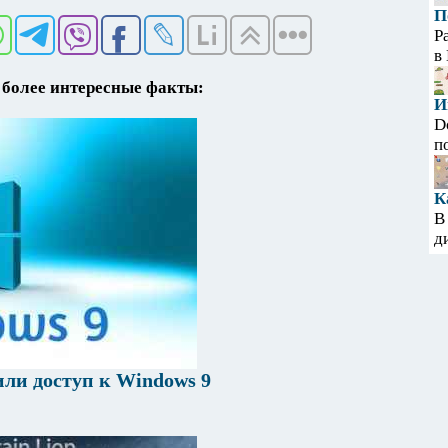
П
Р
в
более интересные факты:
И
D
п
К
В
д
или доступ к Windows 9