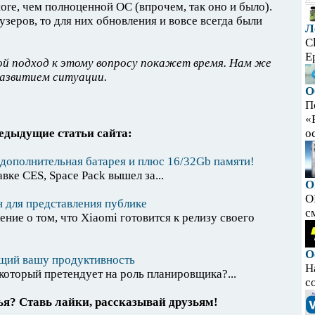
ore, чем полноценной ОС (впрочем, так оно и было).
зеров, то для них обновления и вовсе всегда были
Л
C
E
ой подход к этому вопросу покажет время. Нам же
развитием ситуации.
О
П
«
едыдущие статьи сайта:
ос
 дополнительная батарея и плюс 16/32Gb памяти!
ке CES, Space Pack вышел за...
O
O
 для представления публике
с
ние о том, что Xiaomi готовится к релизу своего
О
щий вашу продуктивность
Н
который претендует на роль планировщика?...
с
я? Ставь лайки, рассказывай друзьям!