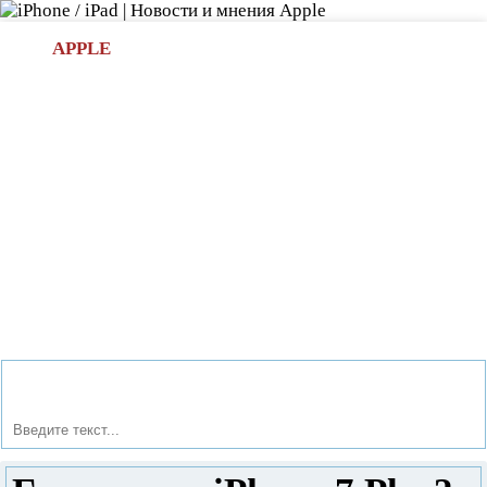
Л
APPLE
БИ.COM
»НОВОСТИ APPLE
АКСЕССУАРЫ
»ОБЗОРЫ
ПРИЛОЖЕНИЯ
»ИГРЫ
»
Новости в мире Apple про iPad | iPhone
»
Новости Apple
» Где купить iPhone 7 Plus?