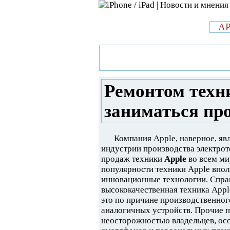
л
A
»
Новости в мире Apple про iPad 
техники Apple должны занимать
Ремонтом техн
заниматься пр
Компания Apple, наверное, яв
индустрии производства электрот
продаж техники
Apple
во всем ми
популярности техники Apple впол
инновационные технологии. Справ
высококачественная техника Apple
это по причине производственног
аналогичных устройств. Прочие п
неосторожностью владельцев, осо