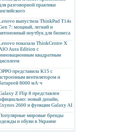
для разговорной практики
английского
Lenovo выпустила ThinkPad T14s
Gen 7: мощный, легкий и
автономный ноутбук для бизнеса
Lenovo показала ThinkCentre X
AIO Aura Edition с
инновационным квадратным
дисплеем
OPPO представила K15 с
встроенным вентилятором и
батареей 8000 мА·ч
Galaxy Z Flip 8 представлен
официально: новый дизайн,
Exynos 2600 и функции Galaxy AI
Популярные мировые бренды
одежды и обуви в Украине