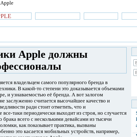
PPLE
би.com
»Новости Apple
Аксессуары
»Об
| iPhone
»
Новости Apple
» Ремонтом
ся профессионалы
ики Apple должны
офессионалы
ляется владельцем самого популярного бренда в
ехники. В какой-то степени это доказывается объемами
ре, и узнаваемостью её бренда. А вот залогом
не заслуженно считается высочайшее качество и
едливости ради стоит отметить, что и
 все-таки периодически выходит из строя, но случается
о брака всего с несколькими девайсами из тысячи
оломки, как показывает практика, вызваны
бенно это касается мобильных устройств, например,