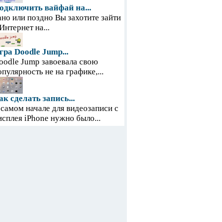
одключить вайфай на...
ано или поздно Вы захотите зайти
 Интернет на...
гра Doodle Jump...
oodle Jump завоевала свою
опулярность не на графике,...
ак сделать запись...
 самом начале для видеозаписи с
исплея iPhone нужно было...