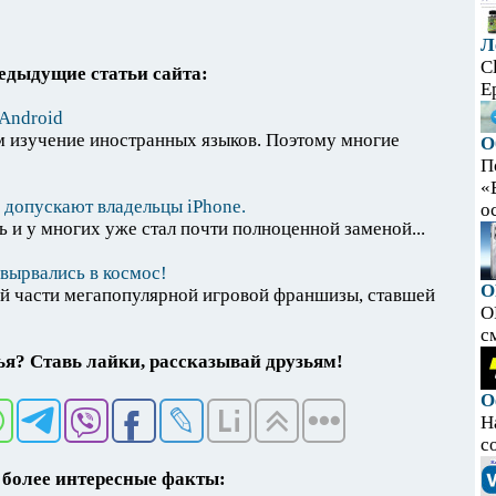
Л
C
едыдущие статьи сайта:
E
 Android
м изучение иностранных языков. Поэтому многие
О
П
«
 допускают владельцы iPhone.
ос
 и у многих уже стал почти полноценной заменой...
 вырвались в космос!
O
ней части мегапопулярной игровой франшизы, ставшей
O
с
я? Ставь лайки, рассказывай друзьям!
О
Н
с
более интересные факты: