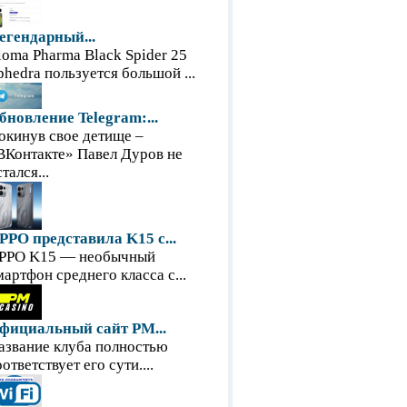
егендарный...
loma Pharma Black Spider 25
phedra пользуется большой ...
бновление Telegram:...
окинув свое детище –
ВКонтакте» Павел Дуров не
тался...
PPO представила K15 с...
PPO K15 — необычный
мартфон среднего класса с...
фициальный сайт PM...
азвание клуба полностью
оответствует его сути....