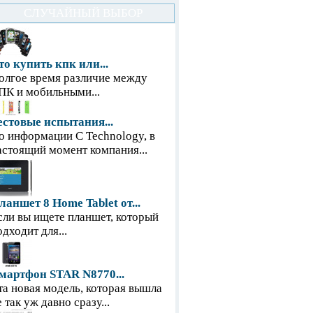
СЛУЧАЙНЫЙ ВЫБОР
то купить кпк или...
олгое время различие между
ПК и мобильными...
естовые испытания...
о информации С Technology, в
астоящий момент компания...
ланшет 8 Home Tablet от...
сли вы ищете планшет, который
одходит для...
мартфон STAR N8770...
та новая модель, которая вышла
е так уж давно сразу...