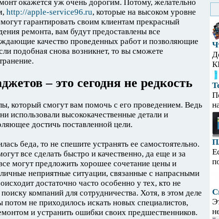
емонт окажется уж очень дорогим. Потому, желательно
м,
http://apple-service96.ru
, которые на высоком уровне
 могут гарантировать своим клиентам прекрасный
едения ремонта, вам будут предоставлены все
рждающие качество проведенных работ и позволяющие
Ч
сли подобная снова возникнет, то вы сможете
Д
транение.
К
жетов – это сегодня не редкость
Т
П
ы, который смогут вам помочь с его проведением. Ведь
н
они использовали высококачественные детали и
оляющее достичь поставленной цели.
П
лась беда, то не спешите устранять ее самостоятельно.
Е
огут все сделать быстро и качественно, да еще и за
п
 все могут предложить хорошее сочетание цены и
зличные неприятные ситуации, связанные с напрасными
оисходит достаточно часто особенно у тех, кто не
С
поиску компаний для сотрудничества. Хотя, в этом деле
Э
ы потом не приходилось искать новых специалистов,
н
емонтом и устранить ошибки своих предшественников.