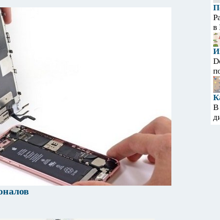
П
Р
в
И
D
п
К
В
д
оналов