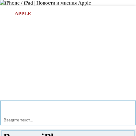
Л
APPLE
БИ.COM
»НОВОСТИ APPLE
АКСЕССУАРЫ
»ОБЗОРЫ
ПРИЛОЖЕНИЯ
»ИГРЫ
»
Новости в мире Apple про iPad | iPhone
»
Новости Apple
» Ремонт iPhone от профессионалов