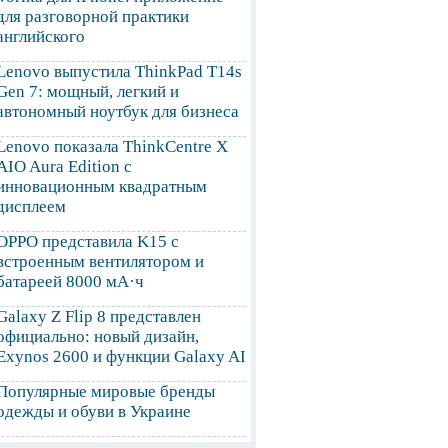
для разговорной практики
английского
Lenovo выпустила ThinkPad T14s
Gen 7: мощный, легкий и
автономный ноутбук для бизнеса
Lenovo показала ThinkCentre X
AIO Aura Edition с
инновационным квадратным
дисплеем
OPPO представила K15 с
встроенным вентилятором и
батареей 8000 мА·ч
Galaxy Z Flip 8 представлен
официально: новый дизайн,
Exynos 2600 и функции Galaxy AI
Популярные мировые бренды
одежды и обуви в Украине