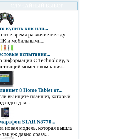
СЛУЧАЙНЫЙ ВЫБОР
то купить кпк или...
олгое время различие между
ПК и мобильными...
естовые испытания...
о информации С Technology, в
астоящий момент компания...
ланшет 8 Home Tablet от...
сли вы ищете планшет, который
одходит для...
мартфон STAR N8770...
та новая модель, которая вышла
е так уж давно сразу...