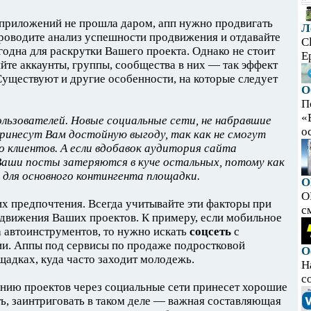
приложений не прошла даром, апп нужно продвигать
Л
Проводите анализ успешности продвижения и отдавайте
C
годна для раскрутки Вашего проекта. Однако не стоит
E
яйте аккаунты, группы, сообщества в них — так эффект
Существуют и другие особенности, на которые следует
О
П
«
ользователей. Новые социальные сети, не набравшие
ос
принесут Вам достойную выгоду, так как не смогут
о клиентов. А если вдобавок аудитория сайта
Ваши посты затеряются в куче остальных, потому как
 для основного контингента площадки.
O
O
 их предпочтения. Всегда учитывайте эти факторы при
с
одвижения Ваших проектов. К примеру, если мобильное
 автоинструментов, то нужно искать
соцсеть
с
и. Аппы под сервисы по продаже подростковой
О
адках, куда часто заходит молодежь.
Н
с
нию проектов через социальные сети принесет хорошие
ть, заинтриговать в таком деле — важная составляющая