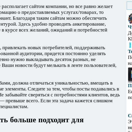
 располагает сайтом компании, но все равно желает
рмацию о предоставляемых услугах/товарах, то
ант. Благодаря таким сайтам можно обеспечить
нтурой. Здесь удобно проводить анкетирование,
Ч
е в курсе всех желаний, ожиданий и потребностей
Д
К
, привлекать новых потребителей, поддерживать
Т
ованной аудитории, придется постоянно уделять
П
евно нужно выкладывать десяток разных, не
н
Ваши новости будут мелькать в ленте пользователей,
Вами, должна отличаться уникальностью, вмещать в
П
е элементы. Следите за тем, чтобы посты подавались в
Е
е забывайте сверяться с потребностями клиентов, ведь
п
 — превыше всего. Если эта задача кажется слишком
специалистам.
С
ть больше подходит для
Э
н