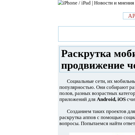
л
A
»
Новости в мире Apple про iPad 
мобильных приложений: продвиж
Раскрутка моб
продвижение че
Социальные сети, их мобильн
популярностью. Они собирают ра
полов, разных возрастных категор
приложений для
Android, iOS
счи
Созданием таких проектов дл
раскрутка аппов с помощью соци
вопросы. Попытаемся найти ответ