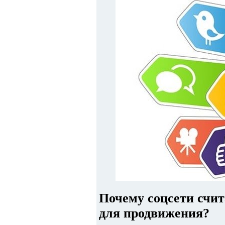
Почему соцсети счи
для продвижения?