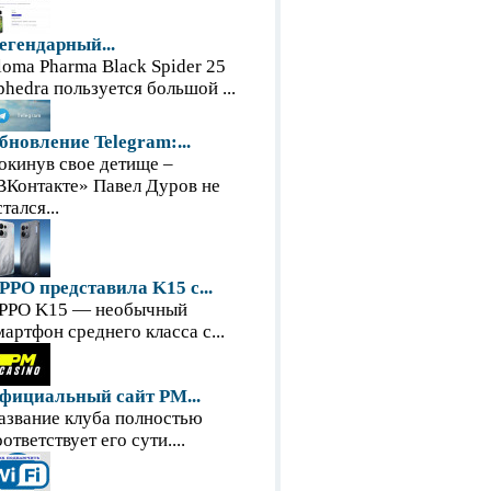
егендарный...
loma Pharma Black Spider 25
phedra пользуется большой ...
бновление Telegram:...
окинув свое детище –
ВКонтакте» Павел Дуров не
тался...
PPO представила K15 с...
PPO K15 — необычный
мартфон среднего класса с...
фициальный сайт PM...
азвание клуба полностью
оответствует его сути....