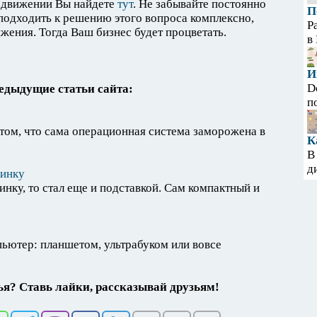
одвижении Вы найдете
тут
. Не забывайте постоянно
П
 подходить к решению этого вопроса комплексно,
Р
ения. Тогда Ваш бизнес будет процветать.
в
И
D
едыдущие статьи сайта:
п
том, что сама операционная система заморожена в
К
В
д
винку
нку, то стал еще и подставкой. Сам компактный и
ьютер: планшетом, ультрабуком или вовсе
я? Ставь лайки, рассказывай друзьям!