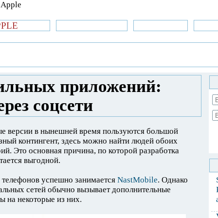
PPLE
би.com
»Новости Apple
Аксессуары
»Об
| iPhone
»
Новости Apple
» Раскрутка
ение через соцсети
ильных приложений:
рез соцсети
ые версии в нынешней время пользуются большой
зный контингент, здесь можно найти людей обоих
ий. Это основная причина, по которой разработка
тается выгодной.
я телефонов успешно занимается
NastMobile
. Однако
альных сетей обычно вызывает дополнительные
ы на некоторые из них.