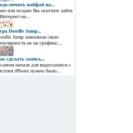
одключить вайфай на...
ано или поздно Вы захотите зайти
 Интернет на...
гра Doodle Jump...
oodle Jump завоевала свою
опулярность не на графике,...
ак сделать запись...
 самом начале для видеозаписи с
исплея iPhone нужно было...