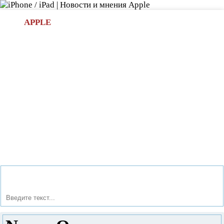
Л
APPLE
БИ.COM
»НОВОСТИ APPLE
АКСЕССУАРЫ
»ОБЗОРЫ
ПРИЛОЖЕНИЯ
»ИГРЫ
»
Новости в мире Apple про iPad | iPhone
»
Новости Apple
» Nexus One