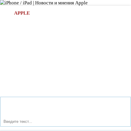
Л
APPLE
БИ.COM
»НОВОСТИ APPLE
АКСЕССУАРЫ
»ОБЗОРЫ
ПРИЛОЖЕНИЯ
»ИГРЫ
»
Новости в мире Apple про iPad | iPhone
»
Приложения
»
Мой многогранный опыт покупок в магазине
regularshop.ru