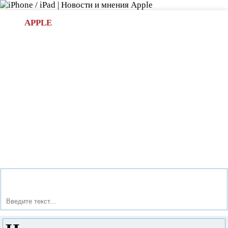
Л
APPLE
БИ.COM
»НОВОСТИ APPLE
АКСЕССУАРЫ
»ОБЗОРЫ
ПРИЛОЖЕНИЯ
»ИГРЫ
»
Новости в мире Apple про iPad | iPhone
»
Новости Apple
» Новинка - «умные» часы iWatch