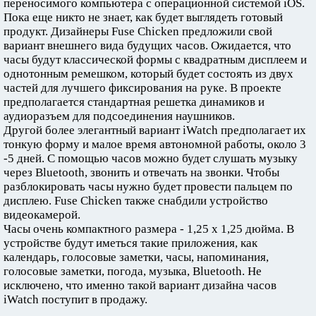
переносимого компьютера с операционной системой iOS.
Пока еще никто не знает, как будет выглядеть готовый
продукт. Дизайнеры Fuse Chicken предложили свой
вариант внешнего вида будущих часов. Ожидается, что
часы будут классической формы с квадратным дисплеем и
однотонным ремешком, который будет состоять из двух
частей для лучшего фиксирования на руке. В проекте
предполагается стандартная решетка динамиков и
аудиоразъем для подсоединения наушников.
Другой более элегантный вариант iWatch предполагает их
тонкую форму и малое время автономной работы, около 3
-5 дней. С помощью часов можно будет слушать музыку
через Bluetooth, звонить и отвечать на звонки. Чтобы
разблокировать часы нужно будет провести пальцем по
дисплею. Fuse Chicken также снабдили устройство
видеокамерой.
Часы очень компактного размера - 1,25 х 1,25 дюйма. В
устройстве будут иметься такие приложения, как
календарь, голосовые заметки, часы, напоминания,
голосовые заметки, погода, музыка, Bluetooth. Не
исключено, что именно такой вариант дизайна часов
iWatch поступит в продажу.