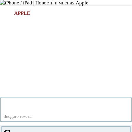
Л
APPLE
БИ.COM
»НОВОСТИ APPLE
АКСЕССУАРЫ
»ОБЗОРЫ
ПРИЛОЖЕНИЯ
»ИГРЫ
»
Новости в мире Apple про iPad | iPhone
»
Новости Apple
» Сканер отпечатков в iPhone 5S, iPad 5 и iPad mini 2